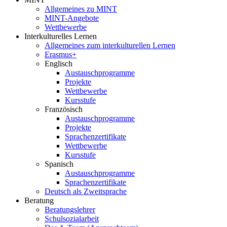
Allgemeines zu MINT
MINT-Angebote
Wettbewerbe
Interkulturelles Lernen
Allgemeines zum interkulturellen Lernen
Erasmus+
Englisch
Austauschprogramme
Projekte
Wettbewerbe
Kursstufe
Französisch
Austauschprogramme
Projekte
Sprachenzertifikate
Wettbewerbe
Kursstufe
Spanisch
Austauschprogramme
Sprachenzertifikate
Deutsch als Zweitsprache
Beratung
Beratungslehrer
Schulsozialarbeit