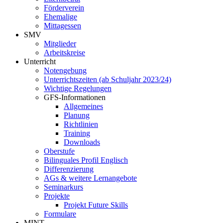
Förderverein
Ehemalige
Mittagessen
SMV
Mitglieder
Arbeitskreise
Unterricht
Notengebung
Unterrichtszeiten (ab Schuljahr 2023/24)
Wichtige Regelungen
GFS-Informationen
Allgemeines
Planung
Richtlinien
Training
Downloads
Oberstufe
Bilinguales Profil Englisch
Differenzierung
AGs & weitere Lernangebote
Seminarkurs
Projekte
Projekt Future Skills
Formulare
MINT