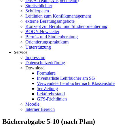
Das A-Team (Ansprechteam)
Streitschlichter
Schülerpaten
Leitlinien zum Konfliktmanagement
externe Beratungsangebote
Konzept zur Berufs- und Studienorientierung
BOGY-Newsletter
Berufs- und Studienberatung
Orientierungspraktikum
Unterstützung
Service
Impressum
Datenschutzerklärung
Download
Formulare
Inventarliste Lehrbücher am SG
Verwendete Lehrbücher nach Klassenstufe
5er Zeitung
Lektürebestand
GFS-Richtlinien
Moodle
Interner Bereich
Bücherabgabe 5-10 (nach Plan)