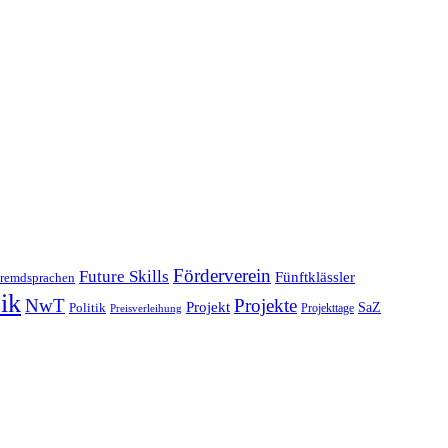
Förderverein
Future Skills
Fünftklässler
remdsprachen
ik
NwT
Projekte
Projekt
SaZ
Politik
Projekttage
Preisverleihung