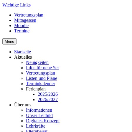
Skip
Wichtige Links
to
Vertretungsplan
content
Mittagessen
Moodle
Termine
Menu
Startseite
Aktuelles
Neuigkeiten
Infos für neue 5er
Vertretungsplan
Listen und Pläne
Terminkalender
Ferienplan
2025/2026
2026/2027
Über uns
Informationen
Unser Leitbild
Digitales Konzept
Lehrkräfte
Elternbeirat