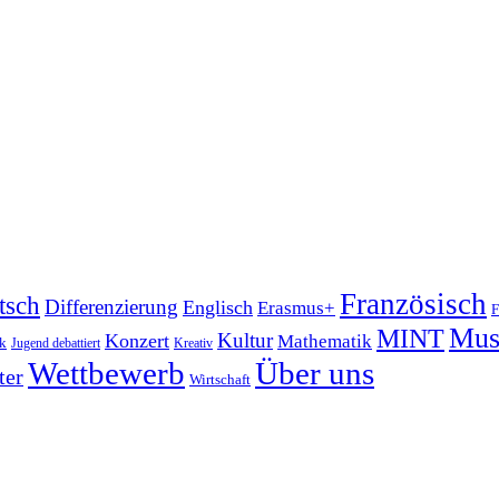
Französisch
tsch
Differenzierung
Englisch
Erasmus+
F
Mus
MINT
Kultur
Konzert
Mathematik
ik
Jugend debattiert
Kreativ
Wettbewerb
Über uns
ter
Wirtschaft