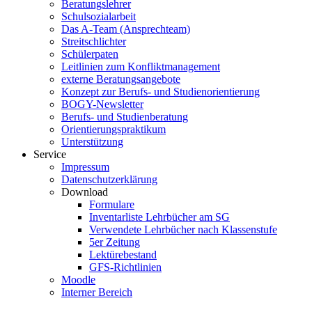
Beratungslehrer
Schulsozialarbeit
Das A-Team (Ansprechteam)
Streitschlichter
Schülerpaten
Leitlinien zum Konfliktmanagement
externe Beratungsangebote
Konzept zur Berufs- und Studienorientierung
BOGY-Newsletter
Berufs- und Studienberatung
Orientierungspraktikum
Unterstützung
Service
Impressum
Datenschutzerklärung
Download
Formulare
Inventarliste Lehrbücher am SG
Verwendete Lehrbücher nach Klassenstufe
5er Zeitung
Lektürebestand
GFS-Richtlinien
Moodle
Interner Bereich