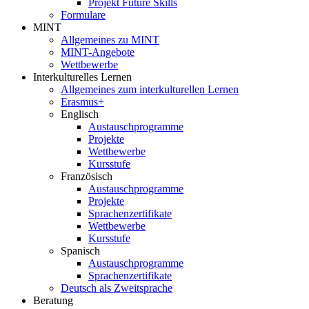
Projekt Future Skills
Formulare
MINT
Allgemeines zu MINT
MINT-Angebote
Wettbewerbe
Interkulturelles Lernen
Allgemeines zum interkulturellen Lernen
Erasmus+
Englisch
Austauschprogramme
Projekte
Wettbewerbe
Kursstufe
Französisch
Austauschprogramme
Projekte
Sprachenzertifikate
Wettbewerbe
Kursstufe
Spanisch
Austauschprogramme
Sprachenzertifikate
Deutsch als Zweitsprache
Beratung