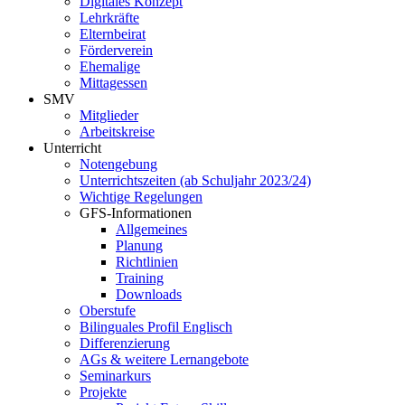
Digitales Konzept
Lehrkräfte
Elternbeirat
Förderverein
Ehemalige
Mittagessen
SMV
Mitglieder
Arbeitskreise
Unterricht
Notengebung
Unterrichtszeiten (ab Schuljahr 2023/24)
Wichtige Regelungen
GFS-Informationen
Allgemeines
Planung
Richtlinien
Training
Downloads
Oberstufe
Bilinguales Profil Englisch
Differenzierung
AGs & weitere Lernangebote
Seminarkurs
Projekte