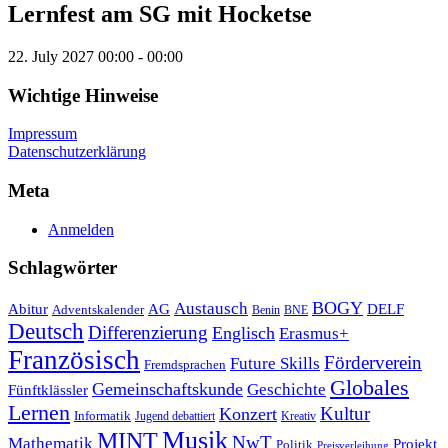
Lernfest am SG mit Hocketse
22. July 2027
00:00 - 00:00
Wichtige Hinweise
Impressum
Datenschutzerklärung
Meta
Anmelden
Schlagwörter
Austausch
BOGY
Abitur
AG
DELF
Adventskalender
Benin
BNE
Deutsch
Differenzierung
Englisch
Erasmus+
Französisch
Förderverein
Future Skills
Fremdsprachen
Globales
Gemeinschaftskunde
Geschichte
Fünftklässler
Lernen
Kultur
Konzert
Informatik
Jugend debattiert
Kreativ
Musik
MINT
NwT
Mathematik
Projekt
Politik
Preisverleihung