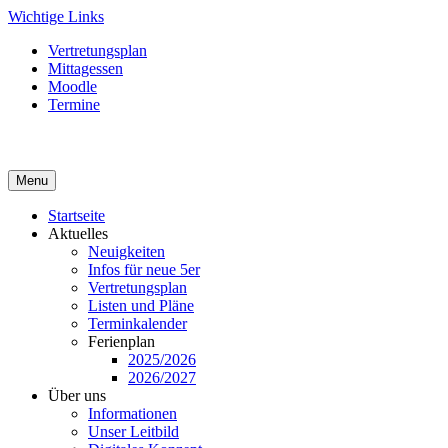
Skip
Wichtige Links
to
Vertretungsplan
content
Mittagessen
Moodle
Termine
Menu
Startseite
Aktuelles
Neuigkeiten
Infos für neue 5er
Vertretungsplan
Listen und Pläne
Terminkalender
Ferienplan
2025/2026
2026/2027
Über uns
Informationen
Unser Leitbild