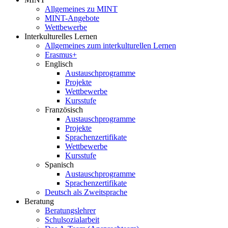
Allgemeines zu MINT
MINT-Angebote
Wettbewerbe
Interkulturelles Lernen
Allgemeines zum interkulturellen Lernen
Erasmus+
Englisch
Austauschprogramme
Projekte
Wettbewerbe
Kursstufe
Französisch
Austauschprogramme
Projekte
Sprachenzertifikate
Wettbewerbe
Kursstufe
Spanisch
Austauschprogramme
Sprachenzertifikate
Deutsch als Zweitsprache
Beratung
Beratungslehrer
Schulsozialarbeit