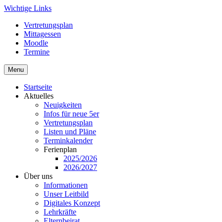
Skip
Wichtige Links
to
Vertretungsplan
content
Mittagessen
Moodle
Termine
Menu
Startseite
Aktuelles
Neuigkeiten
Infos für neue 5er
Vertretungsplan
Listen und Pläne
Terminkalender
Ferienplan
2025/2026
2026/2027
Über uns
Informationen
Unser Leitbild
Digitales Konzept
Lehrkräfte
Elternbeirat