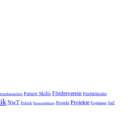
Förderverein
Future Skills
Fünftklässler
remdsprachen
ik
NwT
Projekte
Projekt
SaZ
Politik
Projekttage
Preisverleihung