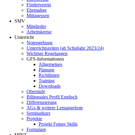
Förderverein
Ehemalige
Mittagessen
SMV
Mitglieder
Arbeitskreise
Unterricht
Notengebung
Unterrichtszeiten (ab Schuljahr 2023/24)
Wichtige Regelungen
GFS-Informationen
Allgemeines
Planung
Richtlinien
Training
Downloads
Oberstufe
Bilinguales Profil Englisch
Differenzierung
AGs & weitere Lernangebote
Seminarkurs
Projekte
Projekt Future Skills
Formulare
MINT