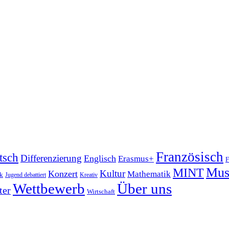
Französisch
tsch
Differenzierung
Englisch
Erasmus+
F
Mus
MINT
Kultur
Konzert
Mathematik
ik
Jugend debattiert
Kreativ
Wettbewerb
Über uns
ter
Wirtschaft