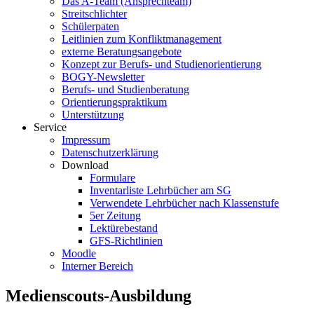
Das A-Team (Ansprechteam)
Streitschlichter
Schülerpaten
Leitlinien zum Konfliktmanagement
externe Beratungsangebote
Konzept zur Berufs- und Studienorientierung
BOGY-Newsletter
Berufs- und Studienberatung
Orientierungspraktikum
Unterstützung
Service
Impressum
Datenschutzerklärung
Download
Formulare
Inventarliste Lehrbücher am SG
Verwendete Lehrbücher nach Klassenstufe
5er Zeitung
Lektürebestand
GFS-Richtlinien
Moodle
Interner Bereich
Medienscouts-Ausbildung