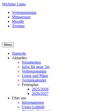
Skip
Wichtige Links
to
Vertretungsplan
content
Mittagessen
Moodle
Termine
Menu
Startseite
Aktuelles
Neuigkeiten
Infos für neue 5er
Vertretungsplan
Listen und Pläne
Terminkalender
Ferienplan
2025/2026
2026/2027
Über uns
Informationen
Unser Leitbild