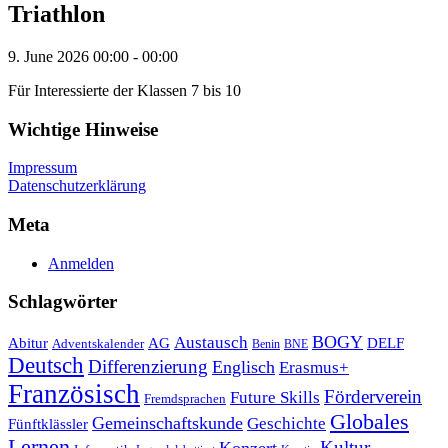
Triathlon
9. June 2026
00:00 - 00:00
Für Interessierte der Klassen 7 bis 10
Wichtige Hinweise
Impressum
Datenschutzerklärung
Meta
Anmelden
Schlagwörter
Austausch
BOGY
Abitur
AG
DELF
Adventskalender
Benin
BNE
Deutsch
Differenzierung
Englisch
Erasmus+
Französisch
Förderverein
Future Skills
Fremdsprachen
Globales
Gemeinschaftskunde
Geschichte
Fünftklässler
Lernen
Kultur