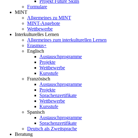
Projekt Future Skills
Formulare
MINT
Allgemeines zu MINT
MINT-Angebote
Wettbewerbe
Interkulturelles Lernen
Allgemeines zum interkulturellen Lernen
Erasmus+
Englisch
Austauschprogramme
Projekte
Wettbewerbe
Kursstufe
Französisch
Austauschprogramme
Projekte
Sprachenzertifikate
Wettbewerbe
Kursstufe
Spanisch
Austauschprogramme
Sprachenzertifikate
Deutsch als Zweitsprache
Beratung