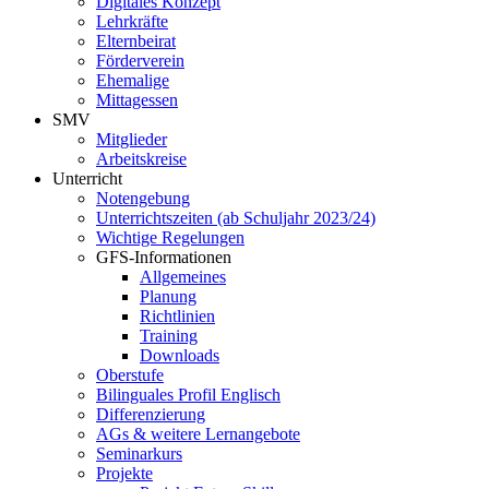
Digitales Konzept
Lehrkräfte
Elternbeirat
Förderverein
Ehemalige
Mittagessen
SMV
Mitglieder
Arbeitskreise
Unterricht
Notengebung
Unterrichtszeiten (ab Schuljahr 2023/24)
Wichtige Regelungen
GFS-Informationen
Allgemeines
Planung
Richtlinien
Training
Downloads
Oberstufe
Bilinguales Profil Englisch
Differenzierung
AGs & weitere Lernangebote
Seminarkurs
Projekte