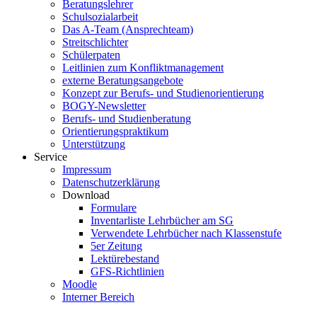
Beratungslehrer
Schulsozialarbeit
Das A-Team (Ansprechteam)
Streitschlichter
Schülerpaten
Leitlinien zum Konfliktmanagement
externe Beratungsangebote
Konzept zur Berufs- und Studienorientierung
BOGY-Newsletter
Berufs- und Studienberatung
Orientierungspraktikum
Unterstützung
Service
Impressum
Datenschutzerklärung
Download
Formulare
Inventarliste Lehrbücher am SG
Verwendete Lehrbücher nach Klassenstufe
5er Zeitung
Lektürebestand
GFS-Richtlinien
Moodle
Interner Bereich