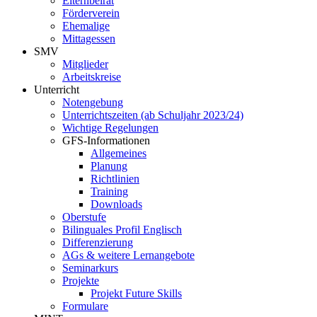
Elternbeirat
Förderverein
Ehemalige
Mittagessen
SMV
Mitglieder
Arbeitskreise
Unterricht
Notengebung
Unterrichtszeiten (ab Schuljahr 2023/24)
Wichtige Regelungen
GFS-Informationen
Allgemeines
Planung
Richtlinien
Training
Downloads
Oberstufe
Bilinguales Profil Englisch
Differenzierung
AGs & weitere Lernangebote
Seminarkurs
Projekte
Projekt Future Skills
Formulare