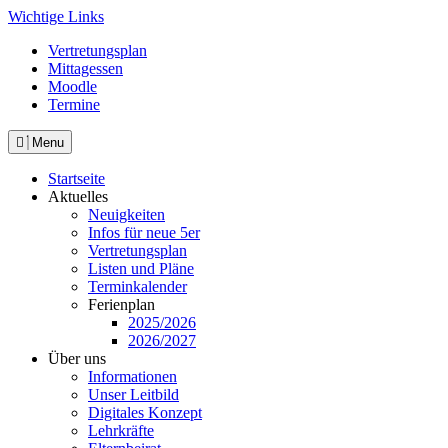
Skip
Wichtige Links
to
Vertretungsplan
content
Mittagessen
Moodle
Termine
Menu
Startseite
Aktuelles
Neuigkeiten
Infos für neue 5er
Vertretungsplan
Listen und Pläne
Terminkalender
Ferienplan
2025/2026
2026/2027
Über uns
Informationen
Unser Leitbild
Digitales Konzept
Lehrkräfte