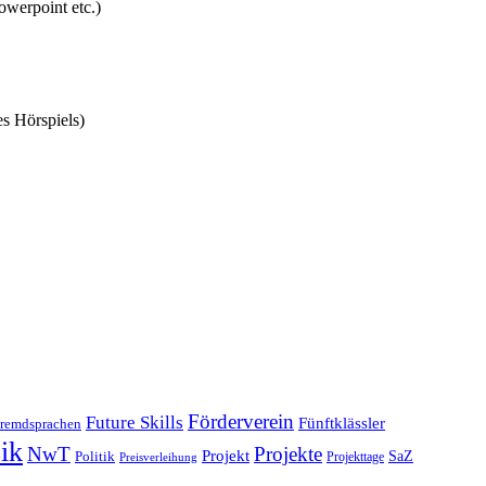
owerpoint etc.)
es Hörspiels)
Förderverein
Future Skills
Fünftklässler
remdsprachen
ik
NwT
Projekte
Projekt
SaZ
Politik
Projekttage
Preisverleihung