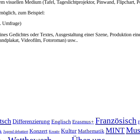
m visuellen Medium (Tafel, Tageslichtprojektor, Pinwand, Flipchart, P
möglich, zum Beispiel:
B. Umfrage)
ines Gedichtes oder Textes, Ausgestaltung einer Szene, Produktion ein
andplakat, Videofilm, Fotoroman) usw..
Französisch
tsch
Differenzierung
Englisch
Erasmus+
F
Mus
MINT
Kultur
Konzert
Mathematik
ik
Jugend debattiert
Kreativ
Wettbewerb
Über uns