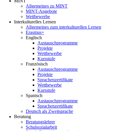
MINT
Allgemeines zu MINT
MINT-Angebote
Wettbewerbe
Interkulturelles Lernen
Allgemeines zum interkulturellen Lernen
Erasmus+
Englisch
Austauschprogramme
Projekte
Wettbewerbe
Kursstufe
Französisch
Austauschprogramme
Projekte
Sprachenzertifikate
Wettbewerbe
Kursstufe
Spanisch
Austauschprogramme
Sprachenzertifikate
Deutsch als Zweitsprache
Beratung
Beratungslehrer
Schulsozialarbeit