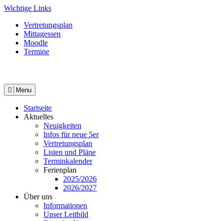
Skip
Wichtige Links
to
Vertretungsplan
content
Mittagessen
Moodle
Termine
Menu
Startseite
Aktuelles
Neuigkeiten
Infos für neue 5er
Vertretungsplan
Listen und Pläne
Terminkalender
Ferienplan
2025/2026
2026/2027
Über uns
Informationen
Unser Leitbild