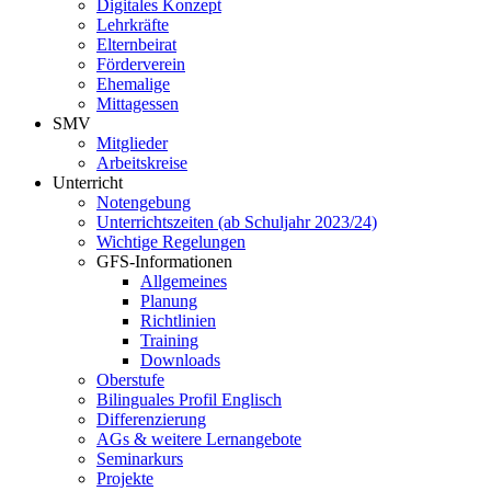
Digitales Konzept
Lehrkräfte
Elternbeirat
Förderverein
Ehemalige
Mittagessen
SMV
Mitglieder
Arbeitskreise
Unterricht
Notengebung
Unterrichtszeiten (ab Schuljahr 2023/24)
Wichtige Regelungen
GFS-Informationen
Allgemeines
Planung
Richtlinien
Training
Downloads
Oberstufe
Bilinguales Profil Englisch
Differenzierung
AGs & weitere Lernangebote
Seminarkurs
Projekte