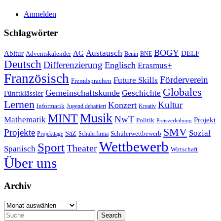
Anmelden
Schlagwörter
Austausch
BOGY
Abitur
AG
DELF
Adventskalender
Benin
BNE
Deutsch
Differenzierung
Englisch
Erasmus+
Französisch
Förderverein
Future Skills
Fremdsprachen
Globales
Gemeinschaftskunde
Geschichte
Fünftklässler
Lernen
Kultur
Konzert
Informatik
Jugend debattiert
Kreativ
Musik
MINT
NwT
Mathematik
Projekt
Politik
Preisverleihung
SMV
Projekte
Sozial
SaZ
Schülerwettbewerb
Projekttage
Schülerfirma
Wettbewerb
Sport
Theater
Spanisch
Wirtschaft
Über uns
Archiv
Archiv
Search