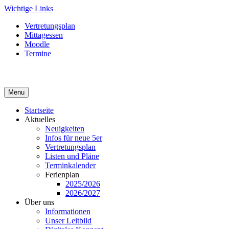
Skip
Wichtige Links
to
Vertretungsplan
content
Mittagessen
Moodle
Termine
Menu
Startseite
Aktuelles
Neuigkeiten
Infos für neue 5er
Vertretungsplan
Listen und Pläne
Terminkalender
Ferienplan
2025/2026
2026/2027
Über uns
Informationen
Unser Leitbild