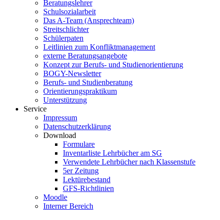
Beratungslehrer
Schulsozialarbeit
Das A-Team (Ansprechteam)
Streitschlichter
Schülerpaten
Leitlinien zum Konfliktmanagement
externe Beratungsangebote
Konzept zur Berufs- und Studienorientierung
BOGY-Newsletter
Berufs- und Studienberatung
Orientierungspraktikum
Unterstützung
Service
Impressum
Datenschutzerklärung
Download
Formulare
Inventarliste Lehrbücher am SG
Verwendete Lehrbücher nach Klassenstufe
5er Zeitung
Lektürebestand
GFS-Richtlinien
Moodle
Interner Bereich