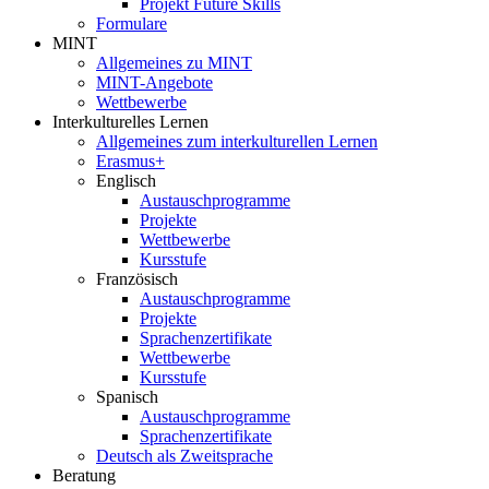
Projekt Future Skills
Formulare
MINT
Allgemeines zu MINT
MINT-Angebote
Wettbewerbe
Interkulturelles Lernen
Allgemeines zum interkulturellen Lernen
Erasmus+
Englisch
Austauschprogramme
Projekte
Wettbewerbe
Kursstufe
Französisch
Austauschprogramme
Projekte
Sprachenzertifikate
Wettbewerbe
Kursstufe
Spanisch
Austauschprogramme
Sprachenzertifikate
Deutsch als Zweitsprache
Beratung