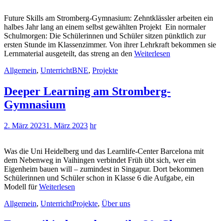
Future Skills am Stromberg-Gymnasium: Zehntklässler arbeiten ein
halbes Jahr lang an einem selbst gewählten Projekt Ein normaler
Schulmorgen: Die Schülerinnen und Schüler sitzen pünktlich zur
ersten Stunde im Klassenzimmer. Von ihrer Lehrkraft bekommen sie
Lernmaterial ausgeteilt, das streng an den
Weiterlesen
Allgemein
,
Unterricht
BNE
,
Projekte
Deeper Learning am Stromberg-
Gymnasium
2. März 2023
1. März 2023
hr
Was die Uni Heidelberg und das Learnlife-Center Barcelona mit
dem Nebenweg in Vaihingen verbindet Früh übt sich, wer ein
Eigenheim bauen will – zumindest in Singapur. Dort bekommen
Schülerinnen und Schüler schon in Klasse 6 die Aufgabe, ein
Modell für
Weiterlesen
Allgemein
,
Unterricht
Projekte
,
Über uns