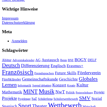
Beitragsnavigation
Wichtige Hinweise
Impressum
Datenschutzerklärung
Meta
Anmelden
Schlagwörter
Austausch
BOGY
Abitur
AG
DELF
Adventskalender
Benin
BNE
Deutsch
Differenzierung
Englisch
Erasmus+
Französisch
Förderverein
Future Skills
Fremdsprachen
Globales
Gemeinschaftskunde
Geschichte
Fünftklässler
Lernen
Kultur
Konzert
Informatik
Jugend debattiert
Kreativ
Musik
MINT
NwT
Mathematik
Projekt
Politik
Preisverleihung
SMV
Projekte
Sozial
SaZ
Schülerwettbewerb
Projekttage
Schülerfirma
Wettbewerb
Sport
Theater
Spanisch
Wirtschaft