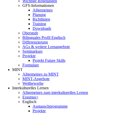
Wichtige Regelungen
GFS-Informationen
Allgemeines
Planung
Richtlinien
Training
Downloads
Oberstufe
Bilinguales Profil Englisch
Differenzierung
AGs & weitere Lernangebote
Seminarkurs
Projekte
Projekt Future Skills
Formulare
MINT
Allgemeines zu MINT
MINT-Angebote
Wettbewerbe
Interkulturelles Lernen
Allgemeines zum interkulturellen Lernen
Erasmus+
Englisch
Austauschprogramme
Projekte