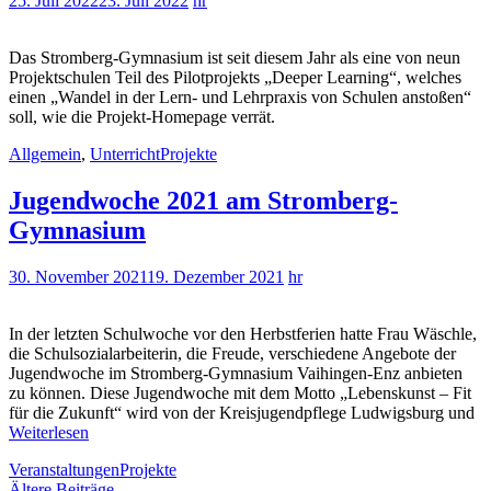
25. Juli 2022
23. Juli 2022
hr
Das Stromberg-Gymnasium ist seit diesem Jahr als eine von neun
Projektschulen Teil des Pilotprojekts „Deeper Learning“, welches
einen „Wandel in der Lern- und Lehrpraxis von Schulen anstoßen“
soll, wie die Projekt-Homepage verrät.
Allgemein
,
Unterricht
Projekte
Jugendwoche 2021 am Stromberg-
Gymnasium
30. November 2021
19. Dezember 2021
hr
In der letzten Schulwoche vor den Herbstferien hatte Frau Wäschle,
die Schulsozialarbeiterin, die Freude, verschiedene Angebote der
Jugendwoche im Stromberg-Gymnasium Vaihingen-Enz anbieten
zu können. Diese Jugendwoche mit dem Motto „Lebenskunst – Fit
für die Zukunft“ wird von der Kreisjugendpflege Ludwigsburg und
Weiterlesen
Veranstaltungen
Projekte
Ältere Beiträge