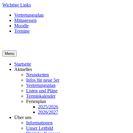
Skip
Wichtige Links
to
Vertretungsplan
content
Mittagessen
Moodle
Termine
Menu
Startseite
Aktuelles
Neuigkeiten
Infos für neue 5er
Vertretungsplan
Listen und Pläne
Terminkalender
Ferienplan
2025/2026
2026/2027
Über uns
Informationen
Unser Leitbild