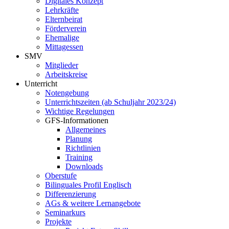
Digitales Konzept
Lehrkräfte
Elternbeirat
Förderverein
Ehemalige
Mittagessen
SMV
Mitglieder
Arbeitskreise
Unterricht
Notengebung
Unterrichtszeiten (ab Schuljahr 2023/24)
Wichtige Regelungen
GFS-Informationen
Allgemeines
Planung
Richtlinien
Training
Downloads
Oberstufe
Bilinguales Profil Englisch
Differenzierung
AGs & weitere Lernangebote
Seminarkurs
Projekte