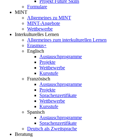
Projekt Future Skills
Formulare
MINT
Allgemeines zu MINT
MINT-Angebote
Wettbewerbe
Interkulturelles Lernen
Allgemeines zum interkulturellen Lernen
Erasmus+
Englisch
Austauschprogramme
Projekte
Wettbewerbe
Kursstufe
Französisch
Austauschprogramme
Projekte
Sprachenzertifikate
Wettbewerbe
Kursstufe
Spanisch
Austauschprogramme
Sprachenzertifikate
Deutsch als Zweitsprache
Beratung