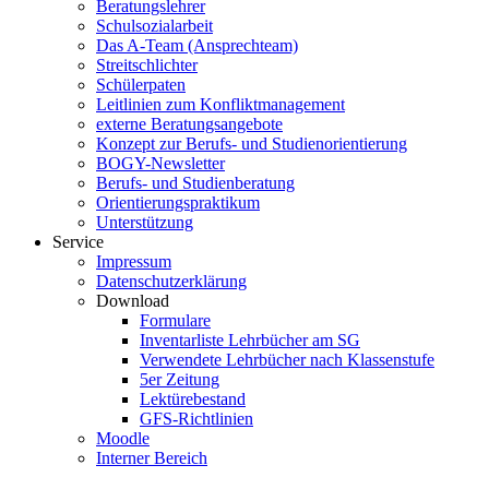
Beratungslehrer
Schulsozialarbeit
Das A-Team (Ansprechteam)
Streitschlichter
Schülerpaten
Leitlinien zum Konfliktmanagement
externe Beratungsangebote
Konzept zur Berufs- und Studienorientierung
BOGY-Newsletter
Berufs- und Studienberatung
Orientierungspraktikum
Unterstützung
Service
Impressum
Datenschutzerklärung
Download
Formulare
Inventarliste Lehrbücher am SG
Verwendete Lehrbücher nach Klassenstufe
5er Zeitung
Lektürebestand
GFS-Richtlinien
Moodle
Interner Bereich