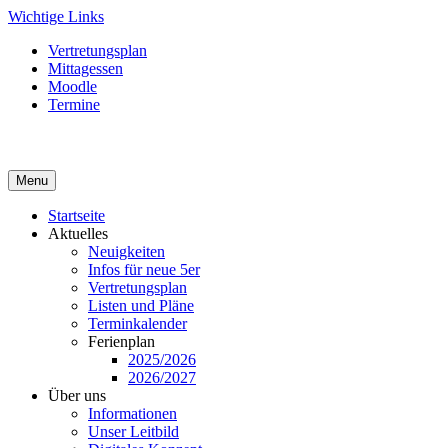
Skip
Wichtige Links
to
Vertretungsplan
content
Mittagessen
Moodle
Termine
Menu
Startseite
Aktuelles
Neuigkeiten
Infos für neue 5er
Vertretungsplan
Listen und Pläne
Terminkalender
Ferienplan
2025/2026
2026/2027
Über uns
Informationen
Unser Leitbild