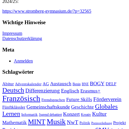
2024/25:
https://www.stromberg-gymnasium.de/?p=32565
Wichtige Hinweise
Impressum
Datenschutzerklärung
Meta
Anmelden
Schlagwörter
Austausch
BOGY
Abitur
AG
DELF
Adventskalender
Benin
BNE
Deutsch
Differenzierung
Englisch
Erasmus+
Französisch
Förderverein
Future Skills
Fremdsprachen
Globales
Gemeinschaftskunde
Geschichte
Fünftklässler
Lernen
Kultur
Konzert
Informatik
Jugend debattiert
Kreativ
Musik
MINT
NwT
Mathematik
Projekt
Politik
Preisverleihung