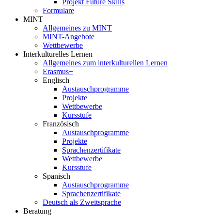
Projekt Future Skills
Formulare
MINT
Allgemeines zu MINT
MINT-Angebote
Wettbewerbe
Interkulturelles Lernen
Allgemeines zum interkulturellen Lernen
Erasmus+
Englisch
Austauschprogramme
Projekte
Wettbewerbe
Kursstufe
Französisch
Austauschprogramme
Projekte
Sprachenzertifikate
Wettbewerbe
Kursstufe
Spanisch
Austauschprogramme
Sprachenzertifikate
Deutsch als Zweitsprache
Beratung