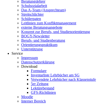
Beratungslehrer
Schulsozialarbeit
Das A-Team (Ansprechteam)
Streitschlichter
Schülerpaten
Leitlinien zum Konfliktmanagement
externe Beratungsangebote
Konzept zur Berufs- und Studienorientierung
BOGY-Newsletter
Berufs- und Studienberatung
Orientierungspraktikum
Unterstützung
Service
Impressum
Datenschutzerklärung
Download
Formulare
Inventarliste Lehrbücher am SG
Verwendete Lehrbücher nach Klassenstufe
5er Zeitung
Lektürebestand
GFS-Richtlinien
Moodle
Interner Bereich