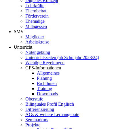
Digitales Konzept
Lehrkräfte
Elternbeirat
Förderverein
Ehemalige
Mittagessen
SMV
Mitglieder
Arbeitskreise
Unterricht
Notengebung
Unterrichtszeiten (ab Schuljahr 2023/24)
Wichtige Regelungen
GFS-Informationen
Allgemeines
Planung
Richtlinien
Training
Downloads
Oberstufe
Bilinguales Profil Englisch
Differenzierung
AGs & weitere Lernangebote
Seminarkurs
Projekte