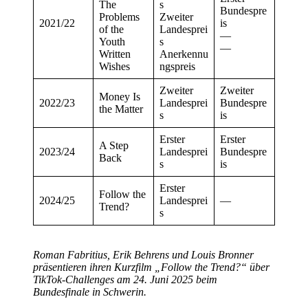
The
s
Bundespre
Problems
Zweiter
2021/22
is
of the
Landesprei
—
Youth
s
—
Written
Anerkennu
Wishes
ngspreis
Zweiter
Zweiter
Money Is
2022/23
Landesprei
Bundespre
the Matter
s
is
Erster
Erster
A Step
2023/24
Landesprei
Bundespre
Back
s
is
Erster
Follow the
2024/25
Landesprei
—
Trend?
s
Roman Fabritius, Erik Behrens und Louis Bronner
präsentieren ihren Kurzfilm „Follow the Trend?“ über
TikTok-Challenges am 24. Juni 2025 beim
Bundesfinale in Schwerin.