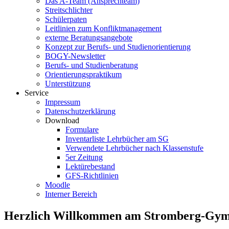
Das A-Team (Ansprechteam)
Streitschlichter
Schülerpaten
Leitlinien zum Konfliktmanagement
externe Beratungsangebote
Konzept zur Berufs- und Studienorientierung
BOGY-Newsletter
Berufs- und Studienberatung
Orientierungspraktikum
Unterstützung
Service
Impressum
Datenschutzerklärung
Download
Formulare
Inventarliste Lehrbücher am SG
Verwendete Lehrbücher nach Klassenstufe
5er Zeitung
Lektürebestand
GFS-Richtlinien
Moodle
Interner Bereich
Herzlich Willkommen am Stromberg-Gy