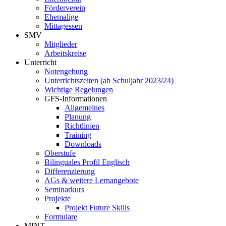
Förderverein
Ehemalige
Mittagessen
SMV
Mitglieder
Arbeitskreise
Unterricht
Notengebung
Unterrichtszeiten (ab Schuljahr 2023/24)
Wichtige Regelungen
GFS-Informationen
Allgemeines
Planung
Richtlinien
Training
Downloads
Oberstufe
Bilinguales Profil Englisch
Differenzierung
AGs & weitere Lernangebote
Seminarkurs
Projekte
Projekt Future Skills
Formulare
MINT