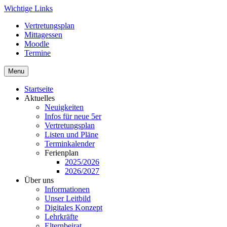
Skip
Wichtige Links
to
Vertretungsplan
content
Mittagessen
Moodle
Termine
Menu
Startseite
Aktuelles
Neuigkeiten
Infos für neue 5er
Vertretungsplan
Listen und Pläne
Terminkalender
Ferienplan
2025/2026
2026/2027
Über uns
Informationen
Unser Leitbild
Digitales Konzept
Lehrkräfte
Elternbeirat