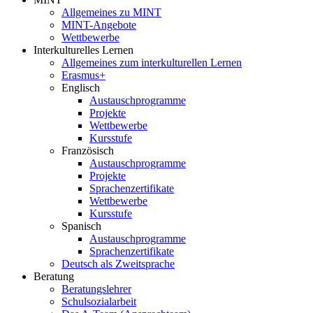
Allgemeines zu MINT
MINT-Angebote
Wettbewerbe
Interkulturelles Lernen
Allgemeines zum interkulturellen Lernen
Erasmus+
Englisch
Austauschprogramme
Projekte
Wettbewerbe
Kursstufe
Französisch
Austauschprogramme
Projekte
Sprachenzertifikate
Wettbewerbe
Kursstufe
Spanisch
Austauschprogramme
Sprachenzertifikate
Deutsch als Zweitsprache
Beratung
Beratungslehrer
Schulsozialarbeit