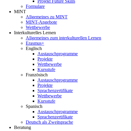
Projekt Future Skills
Formulare
MINT
Allgemeines zu MINT
MINT-Angebote
Wettbewerbe
Interkulturelles Lernen
Allgemeines zum interkulturellen Lernen
Erasmus+
Englisch
Austauschprogramme
Projekte
Wettbewerbe
Kursstufe
Französisch
Austauschprogramme
Projekte
Sprachenzertifikate
Wettbewerbe
Kursstufe
Spanisch
Austauschprogramme
Sprachenzertifikate
Deutsch als Zweitsprache
Beratung