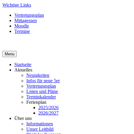
Skip
Wichtige Links
to
Vertretungsplan
content
Mittagessen
Moodle
Termine
Menu
Startseite
Aktuelles
Neuigkeiten
Infos für neue 5er
Vertretungsplan
Listen und Pläne
Terminkalender
Ferienplan
2025/2026
2026/2027
Über uns
Informationen
Unser Leitbild