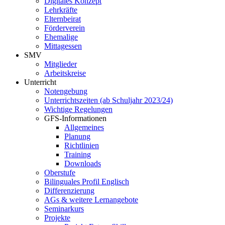
Digitales Konzept
Lehrkräfte
Elternbeirat
Förderverein
Ehemalige
Mittagessen
SMV
Mitglieder
Arbeitskreise
Unterricht
Notengebung
Unterrichtszeiten (ab Schuljahr 2023/24)
Wichtige Regelungen
GFS-Informationen
Allgemeines
Planung
Richtlinien
Training
Downloads
Oberstufe
Bilinguales Profil Englisch
Differenzierung
AGs & weitere Lernangebote
Seminarkurs
Projekte