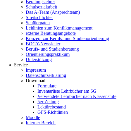
Beratungslehrer
Schulsozialarbeit
Das A-Team (Ansprechteam)
Streitschlichter
Schülerpaten
Leitlinien zum Konfliktmanagement
externe Beratungsangebote
Konzept zur Berufs- und Studienorientierung
BOGY-Newsletter
Berufs- und Studienberatung
Orientierungspraktikum
Unterstützung
Service
Impressum
Datenschutzerklärung
Download
Formulare
Inventarliste Lehrbücher am SG
Verwendete Lehrbücher nach Klassenstufe
5er Zeitung
Lektürebestand
GFS-Richtlinien
Moodle
Interner Bereich