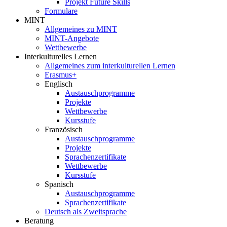
Projekt Future Skills
Formulare
MINT
Allgemeines zu MINT
MINT-Angebote
Wettbewerbe
Interkulturelles Lernen
Allgemeines zum interkulturellen Lernen
Erasmus+
Englisch
Austauschprogramme
Projekte
Wettbewerbe
Kursstufe
Französisch
Austauschprogramme
Projekte
Sprachenzertifikate
Wettbewerbe
Kursstufe
Spanisch
Austauschprogramme
Sprachenzertifikate
Deutsch als Zweitsprache
Beratung