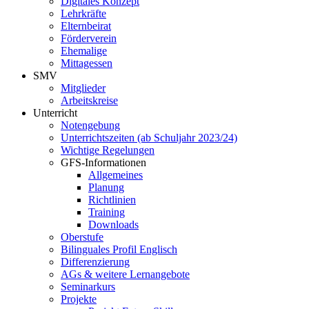
Digitales Konzept
Lehrkräfte
Elternbeirat
Förderverein
Ehemalige
Mittagessen
SMV
Mitglieder
Arbeitskreise
Unterricht
Notengebung
Unterrichtszeiten (ab Schuljahr 2023/24)
Wichtige Regelungen
GFS-Informationen
Allgemeines
Planung
Richtlinien
Training
Downloads
Oberstufe
Bilinguales Profil Englisch
Differenzierung
AGs & weitere Lernangebote
Seminarkurs
Projekte