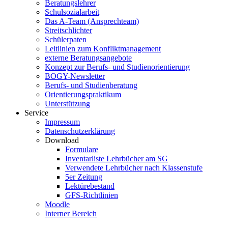
Beratungslehrer
Schulsozialarbeit
Das A-Team (Ansprechteam)
Streitschlichter
Schülerpaten
Leitlinien zum Konfliktmanagement
externe Beratungsangebote
Konzept zur Berufs- und Studienorientierung
BOGY-Newsletter
Berufs- und Studienberatung
Orientierungspraktikum
Unterstützung
Service
Impressum
Datenschutzerklärung
Download
Formulare
Inventarliste Lehrbücher am SG
Verwendete Lehrbücher nach Klassenstufe
5er Zeitung
Lektürebestand
GFS-Richtlinien
Moodle
Interner Bereich