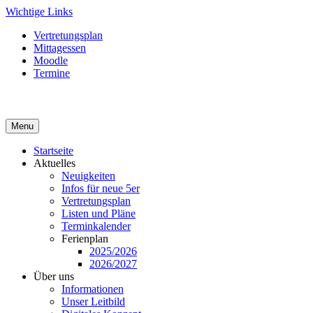
Skip
Wichtige Links
to
Vertretungsplan
content
Mittagessen
Moodle
Termine
Menu
Startseite
Aktuelles
Neuigkeiten
Infos für neue 5er
Vertretungsplan
Listen und Pläne
Terminkalender
Ferienplan
2025/2026
2026/2027
Über uns
Informationen
Unser Leitbild