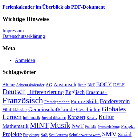
Ferienkalender im Überblick als PDF-Dokument
Wichtige Hinweise
Impressum
Datenschutzerklärung
Meta
Anmelden
Schlagwörter
Austausch
BOGY
Abitur
AG
DELF
Adventskalender
Benin
BNE
Deutsch
Differenzierung
Englisch
Erasmus+
Französisch
Förderverein
Future Skills
Fremdsprachen
Globales
Gemeinschaftskunde
Geschichte
Fünftklässler
Lernen
Kultur
Konzert
Informatik
Jugend debattiert
Kreativ
Musik
MINT
NwT
Mathematik
Projekt
Politik
Preisverleihung
SMV
Projekte
Sozial
SaZ
Schülerwettbewerb
Projekttage
Schülerfirma