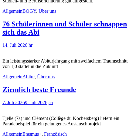
Studien- und Berufsorientierung gut aufgestellt.“
Allgemein
BOGY
,
Über uns
76 Schülerinnen und Schüler schnappen
sich das Abi
14. Juli 2026
hr
Ein leistungsstarker Abiturjahrgang mit zweifachem Traumschnitt
von 1,0 startet in die Zukunft
Allgemein
Abitur
,
Über uns
Ziemlich beste Freunde
7. Juli 2026
9. Juli 2026
aa
Tjelle (7a) und Clément (Collège du Kochersberg) liefern ein
Paradebeispiel für ein gelungenes Austauschprojekt
Allgemein
Erasmus+
,
Französisch