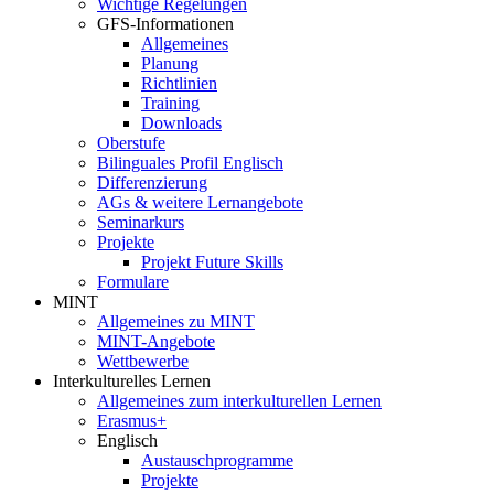
Wichtige Regelungen
GFS-Informationen
Allgemeines
Planung
Richtlinien
Training
Downloads
Oberstufe
Bilinguales Profil Englisch
Differenzierung
AGs & weitere Lernangebote
Seminarkurs
Projekte
Projekt Future Skills
Formulare
MINT
Allgemeines zu MINT
MINT-Angebote
Wettbewerbe
Interkulturelles Lernen
Allgemeines zum interkulturellen Lernen
Erasmus+
Englisch
Austauschprogramme
Projekte