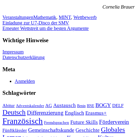
Cornelia Brauer
Veranstaltungen
Mathematik
,
MINT
,
Wettbewerb
Beitragsnavigation
Einladung zur U7-Disco der SMV
Erneuter Wettstreit um die besten Argumente
Wichtige Hinweise
Impressum
Datenschutzerklärung
Meta
Anmelden
Schlagwörter
Austausch
BOGY
Abitur
AG
DELF
Adventskalender
Benin
BNE
Deutsch
Differenzierung
Englisch
Erasmus+
Französisch
Förderverein
Future Skills
Fremdsprachen
Globales
Gemeinschaftskunde
Geschichte
Fünftklässler