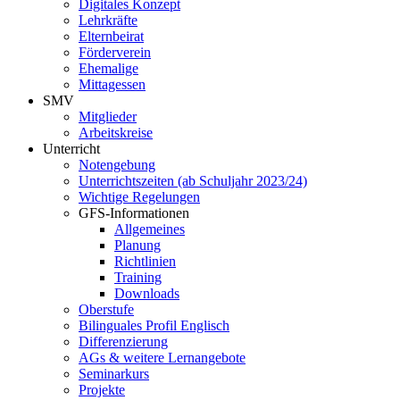
Digitales Konzept
Lehrkräfte
Elternbeirat
Förderverein
Ehemalige
Mittagessen
SMV
Mitglieder
Arbeitskreise
Unterricht
Notengebung
Unterrichtszeiten (ab Schuljahr 2023/24)
Wichtige Regelungen
GFS-Informationen
Allgemeines
Planung
Richtlinien
Training
Downloads
Oberstufe
Bilinguales Profil Englisch
Differenzierung
AGs & weitere Lernangebote
Seminarkurs
Projekte