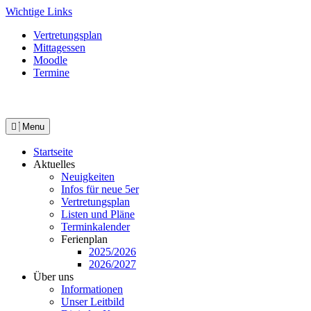
Skip
Wichtige Links
to
Vertretungsplan
content
Mittagessen
Moodle
Termine
Menu
Startseite
Aktuelles
Neuigkeiten
Infos für neue 5er
Vertretungsplan
Listen und Pläne
Terminkalender
Ferienplan
2025/2026
2026/2027
Über uns
Informationen
Unser Leitbild