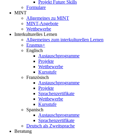
Projekt Future Skills
Formulare
MINT
Allgemeines zu MINT
MINT-Angebote
Wettbewerbe
Interkulturelles Lernen
Allgemeines zum interkulturellen Lernen
Erasmus+
Englisch
Austauschprogramme
Projekte
Wettbewerbe
Kursstufe
Französisch
Austauschprogramme
Projekte
Sprachenzertifikate
Wettbewerbe
Kursstufe
Spanisch
Austauschprogramme
Sprachenzertifikate
Deutsch als Zweitsprache
Beratung