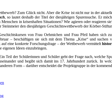
ewerb? Zum Glück nicht. Aber die Krise ist nicht nur in der aktuelle
uch
, so lautet deshalb der Titel der diesjährigen Spurensuche. Er möc
nschen in krisenhaften Situationen? Wie agieren oder reagieren sie?
teinmeier den diesjährigen Geschichtswettbewerb der Körber-Stiftung, d
Geschichtskursen von Frau Oehmichen und Frau Pfeil haben sich z
ebruar – beschäftigen sie sich mit dem Thema „Krise“ und suchen v
k auf eine konkrete Forschungsfrage – der Wettbewerb vermittelt
histo
re eigenen Ideen einzubringen.
 Ein Teil der Schülerinnen und Schüler geht der Frage nach, welche Sp
seinander und begibt sich damit ins 17. Jahrhundert zurück. In welc
nz anderen Form – darüber entscheidet die Projektgruppe in der komme