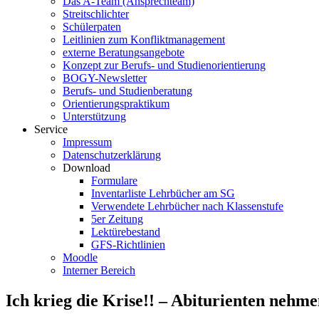
Das A-Team (Ansprechteam)
Streitschlichter
Schülerpaten
Leitlinien zum Konfliktmanagement
externe Beratungsangebote
Konzept zur Berufs- und Studienorientierung
BOGY-Newsletter
Berufs- und Studienberatung
Orientierungspraktikum
Unterstützung
Service
Impressum
Datenschutzerklärung
Download
Formulare
Inventarliste Lehrbücher am SG
Verwendete Lehrbücher nach Klassenstufe
5er Zeitung
Lektürebestand
GFS-Richtlinien
Moodle
Interner Bereich
Ich krieg die Krise!! – Abiturienten neh