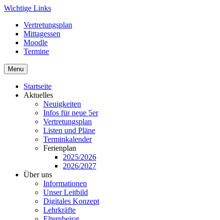
Skip
Wichtige Links
to
Vertretungsplan
content
Mittagessen
Moodle
Termine
Menu
Startseite
Aktuelles
Neuigkeiten
Infos für neue 5er
Vertretungsplan
Listen und Pläne
Terminkalender
Ferienplan
2025/2026
2026/2027
Über uns
Informationen
Unser Leitbild
Digitales Konzept
Lehrkräfte
Elternbeirat