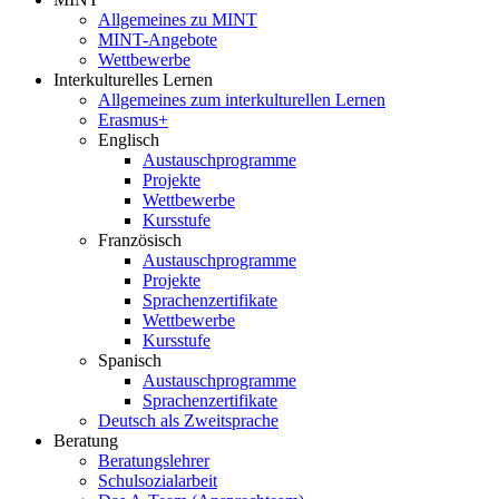
Allgemeines zu MINT
MINT-Angebote
Wettbewerbe
Interkulturelles Lernen
Allgemeines zum interkulturellen Lernen
Erasmus+
Englisch
Austauschprogramme
Projekte
Wettbewerbe
Kursstufe
Französisch
Austauschprogramme
Projekte
Sprachenzertifikate
Wettbewerbe
Kursstufe
Spanisch
Austauschprogramme
Sprachenzertifikate
Deutsch als Zweitsprache
Beratung
Beratungslehrer
Schulsozialarbeit