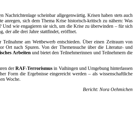
n Nachrichtenlage scheinbar allgegenwärtig. Krisen haben stets auch
hte anregen, sich dem Thema Krise historisch-kritisch zu nähern: Was
 Und wie engagieren sie sich, um die Krise zu überwinden – für sich
er alle drei Jahre stattfindet, eröffnet.
ur Teilnahme am Wettbewerb entschieden. Über einen Zeitraum von
or Ort nach Spuren. Von der Themensuche über die Literatur- und
risches Arbeiten
und bietet den Teilnehmerinnen und Teilnehmern die
uren der
RAF-Terrorismus
in Vaihingen und Umgebung hinterlassen
her Form die Ergebnisse eingereicht werden – als wissenschaftliche
nden Woche.
Bericht: Nora Oehmichen