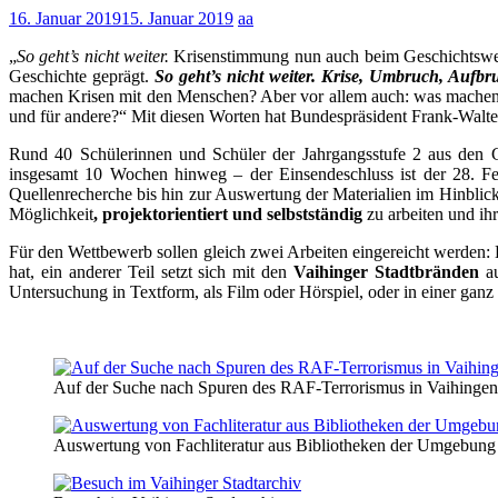
16. Januar 2019
15. Januar 2019
aa
„
So geht’s nicht weiter.
Krisenstimmung nun auch beim Geschichtswettb
Geschichte geprägt.
So geht’s nicht weiter. Krise, Umbruch, Aufbr
machen Krisen mit den Menschen? Aber vor allem auch: was machen Me
und für andere?“ Mit diesen Worten hat Bundespräsident Frank-Walter S
Rund 40 Schülerinnen und Schüler der Jahrgangsstufe 2 aus den 
insgesamt 10 Wochen hinweg – der Einsendeschluss ist der 28. F
Quellenrecherche bis hin zur Auswertung der Materialien im Hinblic
Möglichkeit
, projektorientiert und selbstständig
zu arbeiten und ih
Für den Wettbewerb sollen gleich zwei Arbeiten eingereicht werden:
hat, ein anderer Teil setzt sich mit den
Vaihinger Stadtbränden
au
Untersuchung in Textform, als Film oder Hörspiel, oder in einer ga
Auf der Suche nach Spuren des RAF-Terrorismus in Vaihingen
Auswertung von Fachliteratur aus Bibliotheken der Umgebung