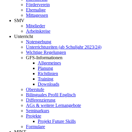
Förderverein
Ehemalige
Mittagessen
SMV
Mitglieder
Arbeitskreise
Unterricht
Notengebung
Unterrichtszeiten (ab Schuljahr 2023/24)
Wichtige Regelungen
GFS-Informationen
Allgemeines
Planung
Richtlinien
Training
Downloads
Oberstufe
Bilinguales Profil Englisch
Differenzierung
AGs & weitere Lernangebote
Seminarkurs
Projekte
Projekt Future Skills
Formulare
MINT