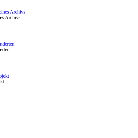
nes Archivs
erten
kt