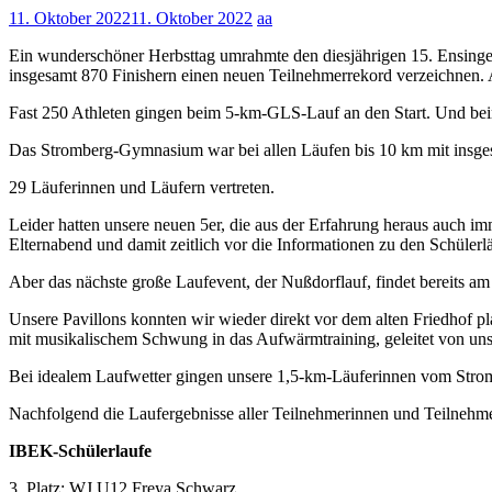
11. Oktober 2022
11. Oktober 2022
aa
Ein wunderschöner Herbsttag umrahmte den diesjährigen 15. Ensinger 
insgesamt 870 Finishern einen neuen Teilnehmerrekord verzeichnen. 
Fast 250 Athleten gingen beim 5-km-GLS-Lauf an den Start. Und bei
Das Stromberg-Gymnasium war bei allen Läufen bis 10 km mit insge
29 Läuferinnen und Läufern vertreten.
Leider hatten unsere neuen 5er, die aus der Erfahrung heraus auch im
Elternabend und damit zeitlich vor die Informationen zu den Schülerl
Aber das nächste große Laufevent, der Nußdorflauf, findet bereits am 
Unsere Pavillons konnten wir wieder direkt vor dem alten Friedhof 
mit musikalischem Schwung in das Aufwärmtraining, geleitet von un
Bei idealem Laufwetter gingen unsere 1,5-km-Läuferinnen vom Stro
Nachfolgend die Laufergebnisse aller Teilnehmerinnen und Teilnehm
IBEK-Schülerlaufe
3. Platz: WJ U12 Freya Schwarz