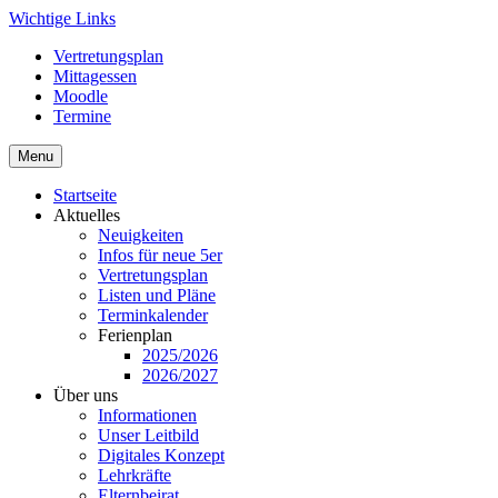
Skip
Wichtige Links
to
Vertretungsplan
content
Mittagessen
Moodle
Termine
Menu
Startseite
Aktuelles
Neuigkeiten
Infos für neue 5er
Vertretungsplan
Listen und Pläne
Terminkalender
Ferienplan
2025/2026
2026/2027
Über uns
Informationen
Unser Leitbild
Digitales Konzept
Lehrkräfte
Elternbeirat