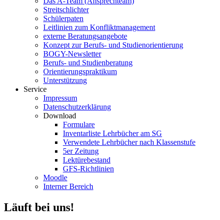
Das A-Team (Ansprechteam)
Streitschlichter
Schülerpaten
Leitlinien zum Konfliktmanagement
externe Beratungsangebote
Konzept zur Berufs- und Studienorientierung
BOGY-Newsletter
Berufs- und Studienberatung
Orientierungspraktikum
Unterstützung
Service
Impressum
Datenschutzerklärung
Download
Formulare
Inventarliste Lehrbücher am SG
Verwendete Lehrbücher nach Klassenstufe
5er Zeitung
Lektürebestand
GFS-Richtlinien
Moodle
Interner Bereich
Läuft bei uns!