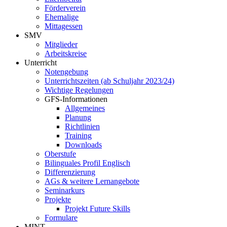
Förderverein
Ehemalige
Mittagessen
SMV
Mitglieder
Arbeitskreise
Unterricht
Notengebung
Unterrichtszeiten (ab Schuljahr 2023/24)
Wichtige Regelungen
GFS-Informationen
Allgemeines
Planung
Richtlinien
Training
Downloads
Oberstufe
Bilinguales Profil Englisch
Differenzierung
AGs & weitere Lernangebote
Seminarkurs
Projekte
Projekt Future Skills
Formulare
MINT