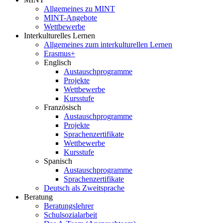
Allgemeines zu MINT
MINT-Angebote
Wettbewerbe
Interkulturelles Lernen
Allgemeines zum interkulturellen Lernen
Erasmus+
Englisch
Austauschprogramme
Projekte
Wettbewerbe
Kursstufe
Französisch
Austauschprogramme
Projekte
Sprachenzertifikate
Wettbewerbe
Kursstufe
Spanisch
Austauschprogramme
Sprachenzertifikate
Deutsch als Zweitsprache
Beratung
Beratungslehrer
Schulsozialarbeit