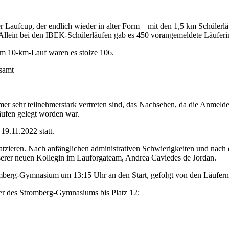
Laufcup, der endlich wieder in alter Form – mit den 1,5 km Schülerlä
Allein bei den IBEK-Schülerläufen gab es 450 vorangemeldete Läuferin
m 10-km-Lauf waren es stolze 106.
samt
mer sehr teilnehmerstark vertreten sind, das Nachsehen, da die Anmelde
äufen gelegt worden war.
19.11.2022 statt.
platzieren. Nach anfänglichen administrativen Schwierigkeiten und na
serer neuen Kollegin im Lauforgateam, Andrea Caviedes de Jordan.
mberg-Gymnasium um 13:15 Uhr an den Start, gefolgt von den Läufern
er des Stromberg-Gymnasiums bis Platz 12: