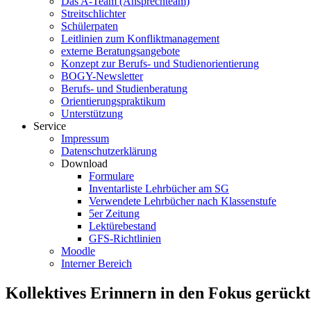
Das A-Team (Ansprechteam)
Streitschlichter
Schülerpaten
Leitlinien zum Konfliktmanagement
externe Beratungsangebote
Konzept zur Berufs- und Studienorientierung
BOGY-Newsletter
Berufs- und Studienberatung
Orientierungspraktikum
Unterstützung
Service
Impressum
Datenschutzerklärung
Download
Formulare
Inventarliste Lehrbücher am SG
Verwendete Lehrbücher nach Klassenstufe
5er Zeitung
Lektürebestand
GFS-Richtlinien
Moodle
Interner Bereich
Kollektives Erinnern in den Fokus gerückt