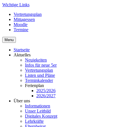
Skip
Wichtige Links
to
Vertretungsplan
content
Mittagessen
Moodle
Termine
Menu
Startseite
Aktuelles
Neuigkeiten
Infos für neue 5er
Vertretungsplan
Listen und Pläne
Terminkalender
Ferienplan
2025/2026
2026/2027
Über uns
Informationen
Unser Leitbild
Digitales Konzept
Lehrkräfte
Elternbeirat