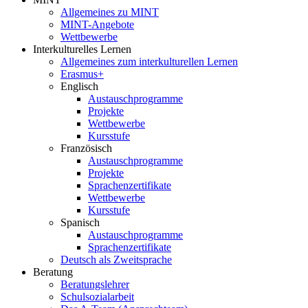
Allgemeines zu MINT
MINT-Angebote
Wettbewerbe
Interkulturelles Lernen
Allgemeines zum interkulturellen Lernen
Erasmus+
Englisch
Austauschprogramme
Projekte
Wettbewerbe
Kursstufe
Französisch
Austauschprogramme
Projekte
Sprachenzertifikate
Wettbewerbe
Kursstufe
Spanisch
Austauschprogramme
Sprachenzertifikate
Deutsch als Zweitsprache
Beratung
Beratungslehrer
Schulsozialarbeit