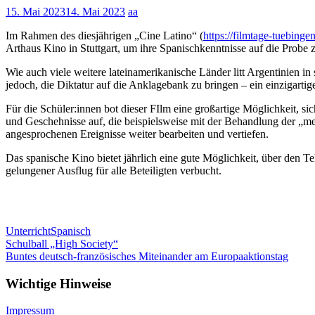
15. Mai 2023
14. Mai 2023
aa
Im Rahmen des diesjährigen „Cine Latino“ (
https://filmtage-tuebinge
Arthaus Kino in Stuttgart, um ihre Spanischkenntnisse auf die Probe z
Wie auch viele weitere lateinamerikanische Länder litt Argentinien 
jedoch, die Diktatur auf die Anklagebank zu bringen – ein einzigartige
Für die Schüler:innen bot dieser FIlm eine großartige Möglichkeit, s
und Geschehnisse auf, die beispielsweise mit der Behandlung der „me
angesprochenen Ereignisse weiter bearbeiten und vertiefen.
Das spanische Kino bietet jährlich eine gute Möglichkeit, über den 
gelungener Ausflug für alle Beteiligten verbucht.
Unterricht
Spanisch
Beitragsnavigation
Schulball „High Society“
Buntes deutsch-französisches Miteinander am Europaaktionstag
Wichtige Hinweise
Impressum