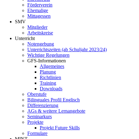
Förderverein
Ehemalige
Mittagessen
SMV
Mitglieder
Arbeitskreise
Unterricht
Notengebung
Unterrichtszeiten (ab Schuljahr 2023/24)
Wichtige Regelungen
GFS-Informationen
Allgemeines
Planung
Richtlinien
Training
Downloads
Oberstufe
Bilinguales Profil Englisch
Differenzierung
AGs & weitere Lernangebote
Seminarkurs
Projekte
Projekt Future Skills
Formulare
MINT