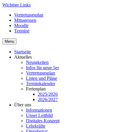
Skip
Wichtige Links
to
Vertretungsplan
content
Mittagessen
Moodle
Termine
Menu
Startseite
Aktuelles
Neuigkeiten
Infos für neue 5er
Vertretungsplan
Listen und Pläne
Terminkalender
Ferienplan
2025/2026
2026/2027
Über uns
Informationen
Unser Leitbild
Digitales Konzept
Lehrkräfte
Elternbeirat