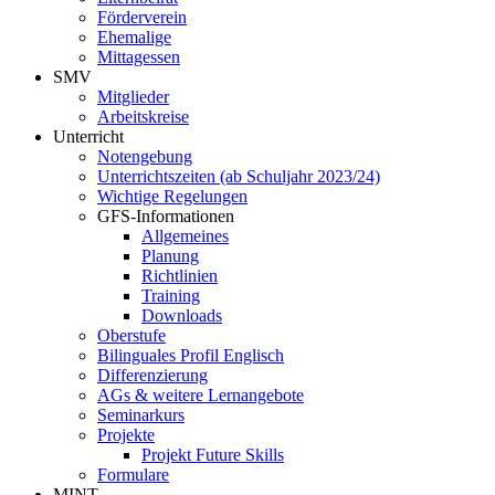
Förderverein
Ehemalige
Mittagessen
SMV
Mitglieder
Arbeitskreise
Unterricht
Notengebung
Unterrichtszeiten (ab Schuljahr 2023/24)
Wichtige Regelungen
GFS-Informationen
Allgemeines
Planung
Richtlinien
Training
Downloads
Oberstufe
Bilinguales Profil Englisch
Differenzierung
AGs & weitere Lernangebote
Seminarkurs
Projekte
Projekt Future Skills
Formulare
MINT