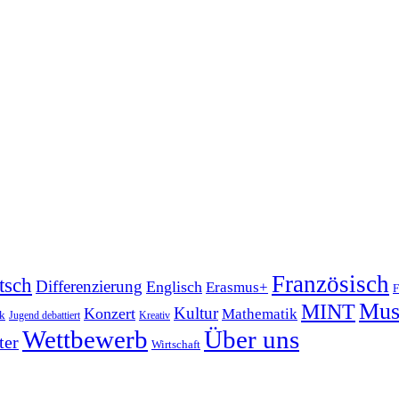
Französisch
tsch
Differenzierung
Englisch
Erasmus+
F
Mus
MINT
Kultur
Konzert
Mathematik
ik
Jugend debattiert
Kreativ
Wettbewerb
Über uns
ter
Wirtschaft