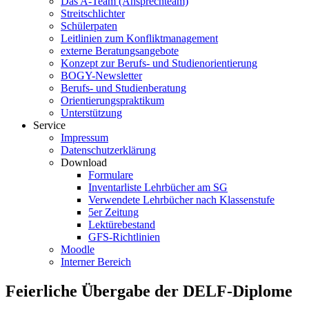
Das A-Team (Ansprechteam)
Streitschlichter
Schülerpaten
Leitlinien zum Konfliktmanagement
externe Beratungsangebote
Konzept zur Berufs- und Studienorientierung
BOGY-Newsletter
Berufs- und Studienberatung
Orientierungspraktikum
Unterstützung
Service
Impressum
Datenschutzerklärung
Download
Formulare
Inventarliste Lehrbücher am SG
Verwendete Lehrbücher nach Klassenstufe
5er Zeitung
Lektürebestand
GFS-Richtlinien
Moodle
Interner Bereich
Feierliche Übergabe der DELF-Diplome