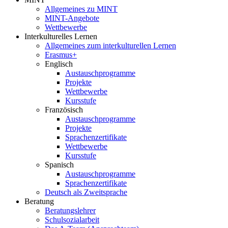
Allgemeines zu MINT
MINT-Angebote
Wettbewerbe
Interkulturelles Lernen
Allgemeines zum interkulturellen Lernen
Erasmus+
Englisch
Austauschprogramme
Projekte
Wettbewerbe
Kursstufe
Französisch
Austauschprogramme
Projekte
Sprachenzertifikate
Wettbewerbe
Kursstufe
Spanisch
Austauschprogramme
Sprachenzertifikate
Deutsch als Zweitsprache
Beratung
Beratungslehrer
Schulsozialarbeit