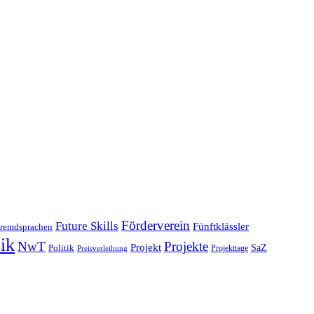
Förderverein
Future Skills
Fünftklässler
remdsprachen
ik
NwT
Projekte
Projekt
SaZ
Politik
Projekttage
Preisverleihung