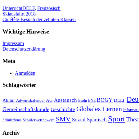
Unterricht
DELF
,
Französisch
Beitragsnavigation
Skiausfahrt 2018
Cinéfête-Besuch der zehnten Klassen
Wichtige Hinweise
Impressum
Datenschutzerklärung
Meta
Anmelden
Schlagwörter
Deu
Austausch
BOGY
Abitur
AG
DELF
Adventskalender
Benin
BNE
Globales Lernen
Gemeinschaftskunde
Geschichte
Informat
Sport
SMV
Thea
Sozial
Spanisch
Schülerwettbewerb
Schülerfirma
Archiv