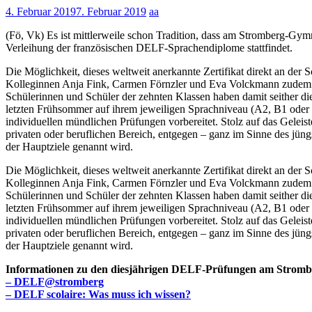
4. Februar 2019
7. Februar 2019
aa
(Fö, Vk) Es ist mittlerweile schon Tradition, dass am Stromberg-Gym
Verleihung der französischen DELF-Sprachendiplome stattfindet.
Die Möglichkeit, dieses weltweit anerkannte Zertifikat direkt an der
Kolleginnen Anja Fink, Carmen Förnzler und Eva Volckmann zudem da
Schülerinnen und Schüler der zehnten Klassen haben damit seither di
letzten Frühsommer auf ihrem jeweiligen Sprachniveau (A2, B1 oder 
individuellen mündlichen Prüfungen vorbereitet. Stolz auf das Gelei
privaten oder beruflichen Bereich, entgegen – ganz im Sinne des jün
der Hauptziele genannt wird.
Die Möglichkeit, dieses weltweit anerkannte Zertifikat direkt an der
Kolleginnen Anja Fink, Carmen Förnzler und Eva Volckmann zudem da
Schülerinnen und Schüler der zehnten Klassen haben damit seither di
letzten Frühsommer auf ihrem jeweiligen Sprachniveau (A2, B1 oder 
individuellen mündlichen Prüfungen vorbereitet. Stolz auf das Gelei
privaten oder beruflichen Bereich, entgegen – ganz im Sinne des jün
der Hauptziele genannt wird.
Informationen zu den diesjährigen DELF-Prüfungen am Strombe
– DELF@stromberg
– DELF scolaire: Was muss ich wissen?