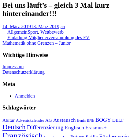
Bei uns läuft’s – gleich 3 Mal kurz
hintereinander!!!
14. März 2019
13. März 2019
aa
Allgemein
Sport
,
Wettbewerb
Beitragsnavigation
Einladung Mitgliederversammlung des FV
Mathematik ohne Grenzen – Junior
Wichtige Hinweise
Impressum
Datenschutzerklärung
Meta
Anmelden
Schlagwörter
Austausch
BOGY
Abitur
AG
DELF
Adventskalender
Benin
BNE
Deutsch
Differenzierung
Englisch
Erasmus+
Französisch
Förderverein
Future Skills