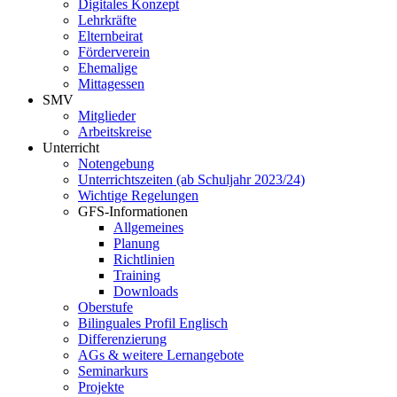
Digitales Konzept
Lehrkräfte
Elternbeirat
Förderverein
Ehemalige
Mittagessen
SMV
Mitglieder
Arbeitskreise
Unterricht
Notengebung
Unterrichtszeiten (ab Schuljahr 2023/24)
Wichtige Regelungen
GFS-Informationen
Allgemeines
Planung
Richtlinien
Training
Downloads
Oberstufe
Bilinguales Profil Englisch
Differenzierung
AGs & weitere Lernangebote
Seminarkurs
Projekte