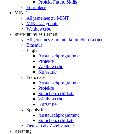
Projekt Future Skills
Formulare
MINT
Allgemeines zu MINT
MINT-Angebote
Wettbewerbe
Interkulturelles Lernen
Allgemeines zum interkulturellen Lernen
Erasmus+
Englisch
Austauschprogramme
Projekte
Wettbewerbe
Kursstufe
Französisch
Austauschprogramme
Projekte
Sprachenzertifikate
Wettbewerbe
Kursstufe
Spanisch
Austauschprogramme
Sprachenzertifikate
Deutsch als Zweitsprache
Beratung