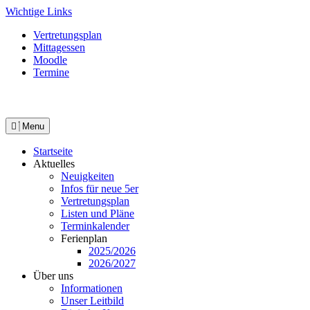
Skip
Wichtige Links
to
Vertretungsplan
content
Mittagessen
Moodle
Termine
Menu
Startseite
Aktuelles
Neuigkeiten
Infos für neue 5er
Vertretungsplan
Listen und Pläne
Terminkalender
Ferienplan
2025/2026
2026/2027
Über uns
Informationen
Unser Leitbild