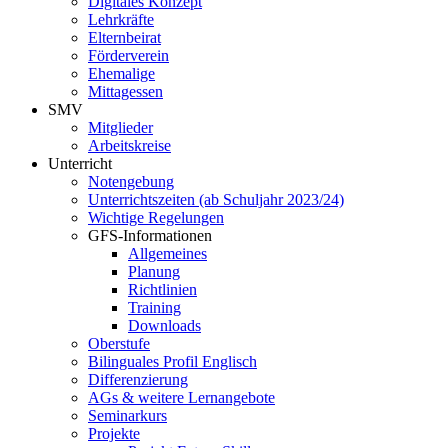
Digitales Konzept
Lehrkräfte
Elternbeirat
Förderverein
Ehemalige
Mittagessen
SMV
Mitglieder
Arbeitskreise
Unterricht
Notengebung
Unterrichtszeiten (ab Schuljahr 2023/24)
Wichtige Regelungen
GFS-Informationen
Allgemeines
Planung
Richtlinien
Training
Downloads
Oberstufe
Bilinguales Profil Englisch
Differenzierung
AGs & weitere Lernangebote
Seminarkurs
Projekte