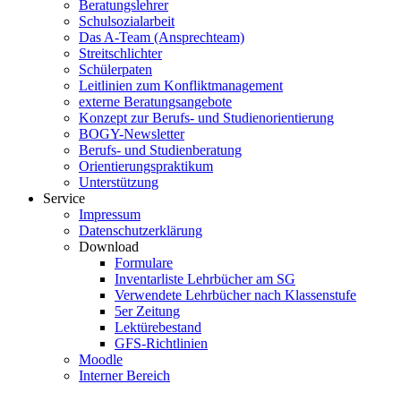
Beratungslehrer
Schulsozialarbeit
Das A-Team (Ansprechteam)
Streitschlichter
Schülerpaten
Leitlinien zum Konfliktmanagement
externe Beratungsangebote
Konzept zur Berufs- und Studienorientierung
BOGY-Newsletter
Berufs- und Studienberatung
Orientierungspraktikum
Unterstützung
Service
Impressum
Datenschutzerklärung
Download
Formulare
Inventarliste Lehrbücher am SG
Verwendete Lehrbücher nach Klassenstufe
5er Zeitung
Lektürebestand
GFS-Richtlinien
Moodle
Interner Bereich