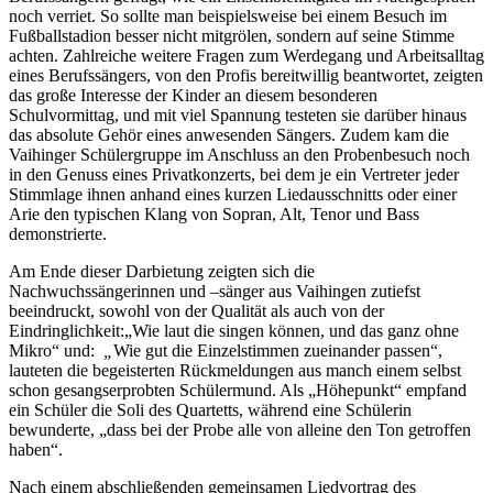
noch verriet. So sollte man beispielsweise bei einem Besuch im
Fußballstadion besser nicht mitgrölen, sondern auf seine Stimme
achten. Zahlreiche weitere Fragen zum Werdegang und Arbeitsalltag
eines Berufssängers, von den Profis bereitwillig beantwortet, zeigten
das große Interesse der Kinder an diesem besonderen
Schulvormittag, und mit viel Spannung testeten sie darüber hinaus
das absolute Gehör eines anwesenden Sängers. Zudem kam die
Vaihinger Schülergruppe im Anschluss an den Probenbesuch noch
in den Genuss eines Privatkonzerts, bei dem je ein Vertreter jeder
Stimmlage ihnen anhand eines kurzen Liedausschnitts oder einer
Arie den typischen Klang von Sopran, Alt, Tenor und Bass
demonstrierte.
Am Ende dieser Darbietung zeigten sich die
Nachwuchssängerinnen und –sänger aus Vaihingen zutiefst
beeindruckt, sowohl von der Qualität als auch von der
Eindringlichkeit:„Wie laut die singen können, und das ganz ohne
Mikro“ und:
„
Wie gut die Einzelstimmen zueinander passen“,
lauteten die begeisterten Rückmeldungen aus manch einem selbst
schon gesangserprobten Schülermund. Als „Höhepunkt“ empfand
ein Schüler die Soli des Quartetts, während eine Schülerin
bewunderte, „dass bei der Probe alle von alleine den Ton getroffen
haben“.
Nach einem abschließenden gemeinsamen Liedvortrag des