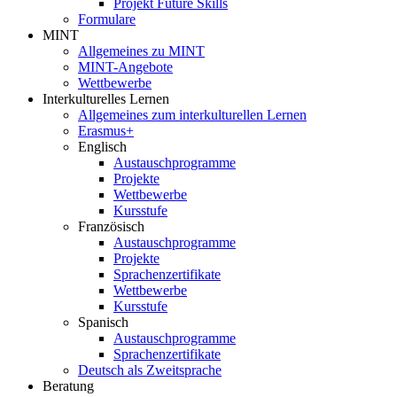
Projekt Future Skills
Formulare
MINT
Allgemeines zu MINT
MINT-Angebote
Wettbewerbe
Interkulturelles Lernen
Allgemeines zum interkulturellen Lernen
Erasmus+
Englisch
Austauschprogramme
Projekte
Wettbewerbe
Kursstufe
Französisch
Austauschprogramme
Projekte
Sprachenzertifikate
Wettbewerbe
Kursstufe
Spanisch
Austauschprogramme
Sprachenzertifikate
Deutsch als Zweitsprache
Beratung