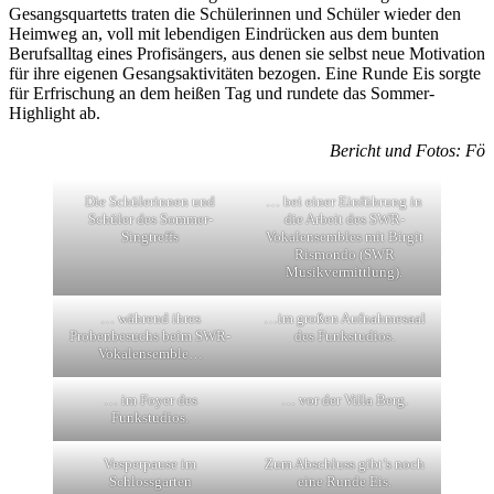
Gesangsquartetts traten die Schülerinnen und Schüler wieder den
Heimweg an, voll mit lebendigen Eindrücken aus dem bunten
Berufsalltag eines Profisängers, aus denen sie selbst neue Motivation
für ihre eigenen Gesangsaktivitäten bezogen. Eine Runde Eis sorgte
für Erfrischung an dem heißen Tag und rundete das Sommer-
Highlight ab.
Bericht und Fotos: Fö
Die Schülerinnen und
… bei einer Einführung in
Schüler des Sommer-
die Arbeit des SWR-
Singtreffs
Vokalensembles mit Birgit
Rismondo (SWR
Musikvermittlung).
… während ihres
…im großen Aufnahmesaal
Probenbesuchs beim SWR-
des Funkstudios.
Vokalensemble…
… im Foyer des
… vor der Villa Berg.
Funkstudios.
Vesperpause im
Zum Abschluss gibt’s noch
Schlossgarten
eine Runde Eis.