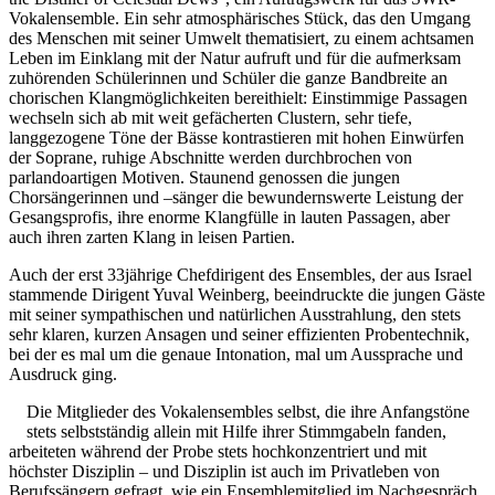
Vokalensemble. Ein sehr atmosphärisches Stück, das den Umgang
des Menschen mit seiner Umwelt thematisiert, zu einem achtsamen
Leben im Einklang mit der Natur aufruft und für die aufmerksam
zuhörenden Schülerinnen und Schüler die ganze Bandbreite an
chorischen Klangmöglichkeiten bereithielt: Einstimmige Passagen
wechseln sich ab mit weit gefächerten Clustern, sehr tiefe,
langgezogene Töne der Bässe kontrastieren mit hohen Einwürfen
der Soprane, ruhige Abschnitte werden durchbrochen von
parlandoartigen Motiven. Staunend genossen die jungen
Chorsängerinnen und –sänger die bewundernswerte Leistung der
Gesangsprofis, ihre enorme Klangfülle in lauten Passagen, aber
auch ihren zarten Klang in leisen Partien.
Auch der erst 33jährige Chefdirigent des Ensembles, der aus Israel
stammende Dirigent Yuval Weinberg, beeindruckte die jungen Gäste
mit seiner sympathischen und natürlichen Ausstrahlung, den stets
sehr klaren, kurzen Ansagen und seiner effizienten Probentechnik,
bei der es mal um die genaue Intonation, mal um Aussprache und
Ausdruck ging.
Die Mitglieder des Vokalensembles selbst, die ihre Anfangstöne
stets selbstständig allein mit Hilfe ihrer Stimmgabeln fanden,
arbeiteten während der Probe stets hochkonzentriert und mit
höchster Disziplin – und Disziplin ist auch im Privatleben von
Berufssängern gefragt, wie ein Ensemblemitglied im Nachgespräch