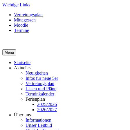
Skip
Wichtige Links
to
Vertretungsplan
content
Mittagessen
Moodle
Termine
Menu
Startseite
Aktuelles
Neuigkeiten
Infos für neue 5er
Vertretungsplan
Listen und Pläne
Terminkalender
Ferienplan
2025/2026
2026/2027
Über uns
Informationen
Unser Leitbild