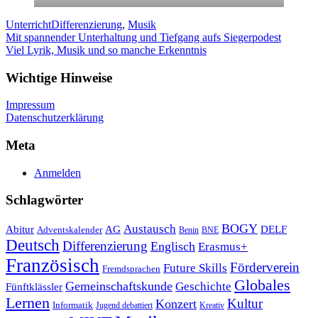
Unterricht
Differenzierung
,
Musik
Beitragsnavigation
Mit spannender Unterhaltung und Tiefgang aufs Siegerpodest
Viel Lyrik, Musik und so manche Erkenntnis
Wichtige Hinweise
Impressum
Datenschutzerklärung
Meta
Anmelden
Schlagwörter
Austausch
BOGY
Abitur
AG
DELF
Adventskalender
Benin
BNE
Deutsch
Differenzierung
Englisch
Erasmus+
Französisch
Förderverein
Future Skills
Fremdsprachen
Globales
Gemeinschaftskunde
Geschichte
Fünftklässler
Lernen
Kultur
Konzert
Informatik
Jugend debattiert
Kreativ