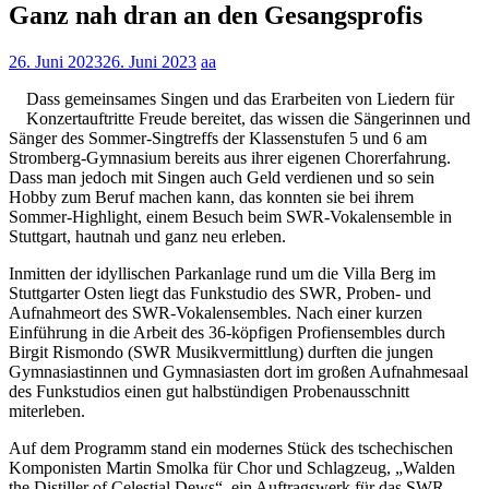
Ganz nah dran an den Gesangsprofis
26. Juni 2023
26. Juni 2023
aa
Dass gemeinsames Singen und das Erarbeiten von Liedern für
Konzertauftritte Freude bereitet, das wissen die Sängerinnen und
Sänger des Sommer-Singtreffs der Klassenstufen 5 und 6 am
Stromberg-Gymnasium bereits aus ihrer eigenen Chorerfahrung.
Dass man jedoch mit Singen auch Geld verdienen und so sein
Hobby zum Beruf machen kann, das konnten sie bei ihrem
Sommer-Highlight, einem Besuch beim SWR-Vokalensemble in
Stuttgart, hautnah und ganz neu erleben.
Inmitten der idyllischen Parkanlage rund um die Villa Berg im
Stuttgarter Osten liegt das Funkstudio des SWR, Proben- und
Aufnahmeort des SWR-Vokalensembles. Nach einer kurzen
Einführung in die Arbeit des 36-köpfigen Profiensembles durch
Birgit Rismondo (SWR Musikvermittlung) durften die jungen
Gymnasiastinnen und Gymnasiasten dort im großen Aufnahmesaal
des Funkstudios einen gut halbstündigen Probenausschnitt
miterleben.
Auf dem Programm stand ein modernes Stück des tschechischen
Komponisten Martin Smolka für Chor und Schlagzeug, „Walden
the Distiller of Celestial Dews“, ein Auftragswerk für das SWR-