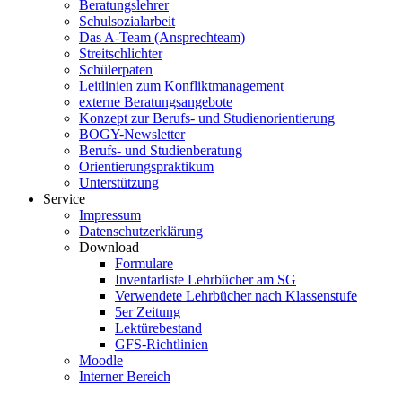
Beratungslehrer
Schulsozialarbeit
Das A-Team (Ansprechteam)
Streitschlichter
Schülerpaten
Leitlinien zum Konfliktmanagement
externe Beratungsangebote
Konzept zur Berufs- und Studienorientierung
BOGY-Newsletter
Berufs- und Studienberatung
Orientierungspraktikum
Unterstützung
Service
Impressum
Datenschutzerklärung
Download
Formulare
Inventarliste Lehrbücher am SG
Verwendete Lehrbücher nach Klassenstufe
5er Zeitung
Lektürebestand
GFS-Richtlinien
Moodle
Interner Bereich