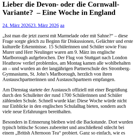
Lieber die Devon- oder die Cornwall-
Variante? – Eine Woche in England
24. März 2026
23. März 2026
aa
„Isst man die jetzt zuerst mit Marmelade oder mit Sahne?“ – diese
Frage sorgte gleich zu Beginn für Diskussionen, Gelächter und erste
kulturelle Erkenntnisse. 15 Schülerinnen und Schüler sowie Frau
Murer und Herr Neulinger waren am 9. März ins englische
Marlborough aufgebrochen. Der Flug von Stuttgart nach London
Heathrow verlief problemlos, am Montag kamen alle wohlbehalten
an – und wurden an der langjährigen Partnerschule des Stromberg-
Gymnasiums, St. John’s Marlborough, herzlich von ihren
Austauschpartnerinnen und Austauschpartnern empfangen.
Am Dienstag startete der Austausch offiziell mit einer Begrüßung
durch den Schulleiter der rund 1700 Schülerinnen und Schüler
zählenden Schule. Schnell wurde klar: Diese Woche würde nicht
nur Einblicke in den englischen Schulalltag bieten, sondern auch
viele neue Erfahrungen bereithalten.
Besonders in Erinnerung bleiben wird die Backstunde. Dort wurden
typisch britische Scones zubereitet und anschließend stilecht bei
einem „British Afternoon Tea“ probiert. Ganz so einfach, wie es