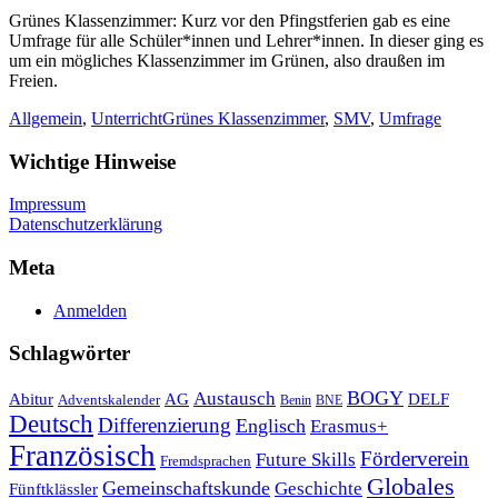
Grünes Klassenzimmer: Kurz vor den Pfingstferien gab es eine
Umfrage für alle Schüler*innen und Lehrer*innen. In dieser ging es
um ein mögliches Klassenzimmer im Grünen, also draußen im
Freien.
Allgemein
,
Unterricht
Grünes Klassenzimmer
,
SMV
,
Umfrage
Wichtige Hinweise
Impressum
Datenschutzerklärung
Meta
Anmelden
Schlagwörter
Austausch
BOGY
Abitur
AG
DELF
Adventskalender
Benin
BNE
Deutsch
Differenzierung
Englisch
Erasmus+
Französisch
Förderverein
Future Skills
Fremdsprachen
Globales
Gemeinschaftskunde
Geschichte
Fünftklässler