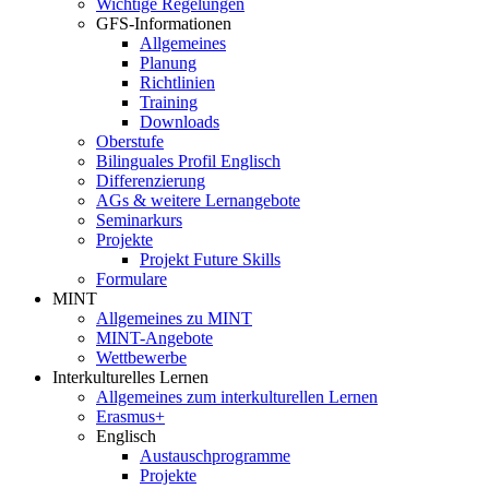
Wichtige Regelungen
GFS-Informationen
Allgemeines
Planung
Richtlinien
Training
Downloads
Oberstufe
Bilinguales Profil Englisch
Differenzierung
AGs & weitere Lernangebote
Seminarkurs
Projekte
Projekt Future Skills
Formulare
MINT
Allgemeines zu MINT
MINT-Angebote
Wettbewerbe
Interkulturelles Lernen
Allgemeines zum interkulturellen Lernen
Erasmus+
Englisch
Austauschprogramme
Projekte