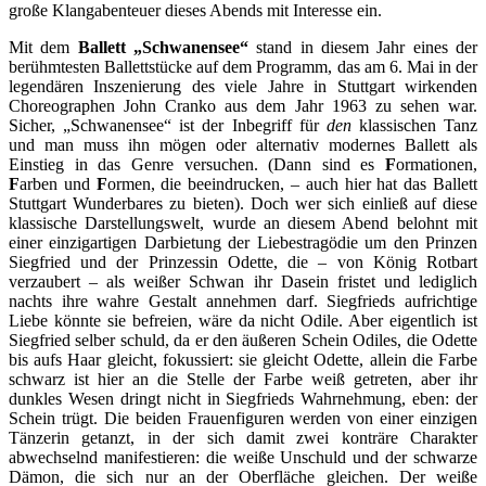
große Klangabenteuer dieses Abends mit Interesse ein.
Mit dem
Ballett „Schwanensee“
stand in diesem Jahr eines der
berühmtesten Ballettstücke auf dem Programm, das am 6. Mai in der
legendären Inszenierung des viele Jahre in Stuttgart wirkenden
Choreographen John Cranko aus dem Jahr 1963 zu sehen war.
Sicher, „Schwanensee“ ist der Inbegriff für
den
klassischen Tanz
und man muss ihn mögen oder alternativ modernes Ballett als
Einstieg in das Genre versuchen. (Dann sind es
F
ormationen,
F
arben und
F
ormen, die beeindrucken, – auch hier hat das Ballett
Stuttgart Wunderbares zu bieten). Doch wer sich einließ auf diese
klassische Darstellungswelt, wurde an diesem Abend belohnt mit
einer einzigartigen Darbietung der Liebestragödie um den Prinzen
Siegfried und der Prinzessin Odette, die – von König Rotbart
verzaubert – als weißer Schwan ihr Dasein fristet und lediglich
nachts ihre wahre Gestalt annehmen darf. Siegfrieds aufrichtige
Liebe könnte sie befreien, wäre da nicht Odile. Aber eigentlich ist
Siegfried selber schuld, da er den äußeren Schein Odiles, die Odette
bis aufs Haar gleicht, fokussiert: sie gleicht Odette, allein die Farbe
schwarz ist hier an die Stelle der Farbe weiß getreten, aber ihr
dunkles Wesen dringt nicht in Siegfrieds Wahrnehmung, eben: der
Schein trügt. Die beiden Frauenfiguren werden von einer einzigen
Tänzerin getanzt, in der sich damit zwei konträre Charakter
abwechselnd manifestieren: die weiße Unschuld und der schwarze
Dämon, die sich nur an der Oberfläche gleichen. Der weiße