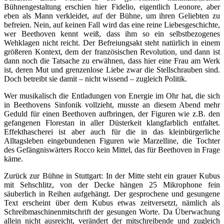
Bühnengestaltung erschien hier Fidelio, eigentlich Leonore, aber
eben als Mann verkleidet, auf der Bühne, um ihren Geliebten zu
befreien. Nein, auf keinen Fall wird das eine reine Liebesgeschichte,
wer Beethoven kennt weiß, dass ihm so ein selbstbezogenes
Wehklagen nicht reicht. Der Befreiungsakt steht natürlich in einem
größeren Kontext, dem der französischen Revolution, und dann ist
dann noch die Tatsache zu erwähnen, dass hier eine Frau am Werk
ist, deren Mut und grenzenlose Liebe zwar die Stellschrauben sind.
Doch betreibt sie damit – nicht wissend – zugleich Politik.
Wer musikalisch die Entladungen von Energie im Ohr hat, die sich
in Beethovens Sinfonik vollzieht, musste an diesem Abend mehr
Geduld für einen Beethoven aufbringen, der Figuren wie z.B. den
gefangenen Florestan in aller Düsterkeit klangfarblich entfaltet.
Effekthascherei ist aber auch für die in das kleinbürgerliche
Alltagsleben eingebundenen Figuren wie Marzelline, die Tochter
des Gefängniswärters Rocco kein Mittel, das für Beethoven in Frage
käme.
Zurück zur Bühne in Stuttgart: In der Mitte steht ein grauer Kubus
mit Sehschlitz, von der Decke hängen 25 Mikrophone fein
säuberlich in Reihen aufgehängt. Der gesprochene und gesungene
Text erscheint über dem Kubus etwas zeitversetzt, nämlich als
Schreibmaschinenmitschrift der gesungen Worte. Da Überwachung
allein nicht ausreicht, verändert der mitschreibende und zugleich