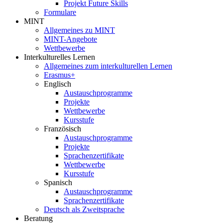
Projekt Future Skills
Formulare
MINT
Allgemeines zu MINT
MINT-Angebote
Wettbewerbe
Interkulturelles Lernen
Allgemeines zum interkulturellen Lernen
Erasmus+
Englisch
Austauschprogramme
Projekte
Wettbewerbe
Kursstufe
Französisch
Austauschprogramme
Projekte
Sprachenzertifikate
Wettbewerbe
Kursstufe
Spanisch
Austauschprogramme
Sprachenzertifikate
Deutsch als Zweitsprache
Beratung