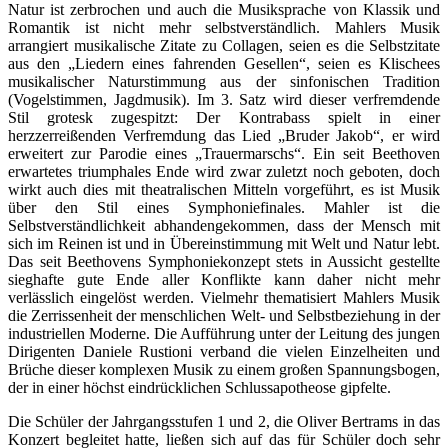
Natur ist zerbrochen und auch die Musiksprache von Klassik und
Romantik ist nicht mehr selbstverständlich. Mahlers Musik
arrangiert musikalische Zitate zu Collagen, seien es die Selbstzitate
aus den „Liedern eines fahrenden Gesellen“, seien es Klischees
musikalischer Naturstimmung aus der sinfonischen Tradition
(Vogelstimmen, Jagdmusik). Im 3. Satz wird dieser verfremdende
Stil grotesk zugespitzt: Der Kontrabass spielt in einer
herzzerreißenden Verfremdung das Lied „Bruder Jakob“, er wird
erweitert zur Parodie eines „Trauermarschs“. Ein seit Beethoven
erwartetes triumphales Ende wird zwar zuletzt noch geboten, doch
wirkt auch dies mit theatralischen Mitteln vorgeführt, es ist Musik
über den Stil eines Symphoniefinales. Mahler ist die
Selbstverständlichkeit abhandengekommen, dass der Mensch mit
sich im Reinen ist und in Übereinstimmung mit Welt und Natur lebt.
Das seit Beethovens Symphoniekonzept stets in Aussicht gestellte
sieghafte gute Ende aller Konflikte kann daher nicht mehr
verlässlich eingelöst werden. Vielmehr thematisiert Mahlers Musik
die Zerrissenheit der menschlichen Welt- und Selbstbeziehung in der
industriellen Moderne. Die Aufführung unter der Leitung des jungen
Dirigenten Daniele Rustioni verband die vielen Einzelheiten und
Brüche dieser komplexen Musik zu einem großen Spannungsbogen,
der in einer höchst eindrücklichen Schlussapotheose gipfelte.
Die Schüler der Jahrgangsstufen 1 und 2, die Oliver Bertrams in das
Konzert begleitet hatte, ließen sich auf das für Schüler doch sehr