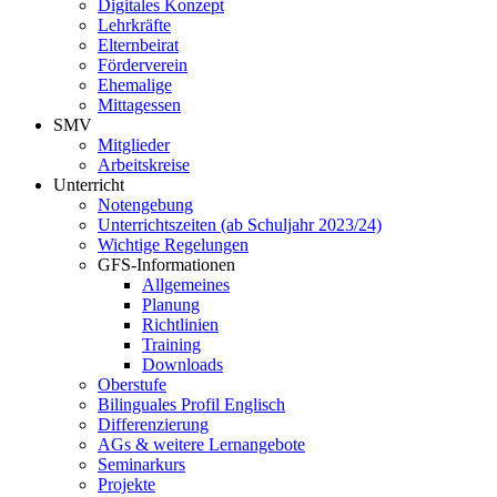
Digitales Konzept
Lehrkräfte
Elternbeirat
Förderverein
Ehemalige
Mittagessen
SMV
Mitglieder
Arbeitskreise
Unterricht
Notengebung
Unterrichtszeiten (ab Schuljahr 2023/24)
Wichtige Regelungen
GFS-Informationen
Allgemeines
Planung
Richtlinien
Training
Downloads
Oberstufe
Bilinguales Profil Englisch
Differenzierung
AGs & weitere Lernangebote
Seminarkurs
Projekte