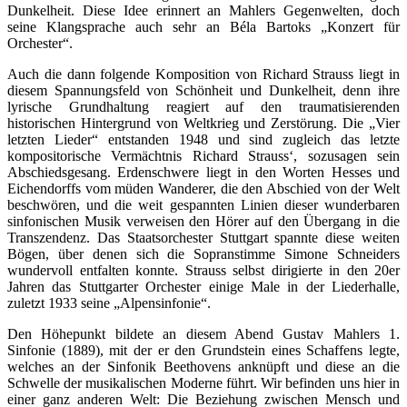
Dunkelheit. Diese Idee erinnert an Mahlers Gegenwelten, doch
seine Klangsprache auch sehr an Béla Bartoks „Konzert für
Orchester“.
Auch die dann folgende Komposition von Richard Strauss liegt in
diesem Spannungsfeld von Schönheit und Dunkelheit, denn ihre
lyrische Grundhaltung reagiert auf den traumatisierenden
historischen Hintergrund von Weltkrieg und Zerstörung. Die „Vier
letzten Lieder“ entstanden 1948 und sind zugleich das letzte
kompositorische Vermächtnis Richard Strauss‘, sozusagen sein
Abschiedsgesang. Erdenschwere liegt in den Worten Hesses und
Eichendorffs vom müden Wanderer, die den Abschied von der Welt
beschwören, und die weit gespannten Linien dieser wunderbaren
sinfonischen Musik verweisen den Hörer auf den Übergang in die
Transzendenz. Das Staatsorchester Stuttgart spannte diese weiten
Bögen, über denen sich die Sopranstimme Simone Schneiders
wundervoll entfalten konnte. Strauss selbst dirigierte in den 20er
Jahren das Stuttgarter Orchester einige Male in der Liederhalle,
zuletzt 1933 seine „Alpensinfonie“.
Den Höhepunkt bildete an diesem Abend Gustav Mahlers 1.
Sinfonie (1889), mit der er den Grundstein eines Schaffens legte,
welches an der Sinfonik Beethovens anknüpft und diese an die
Schwelle der musikalischen Moderne führt. Wir befinden uns hier in
einer ganz anderen Welt: Die Beziehung zwischen Mensch und