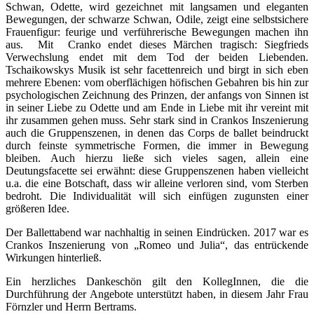
Schwan, Odette, wird gezeichnet mit langsamen und eleganten
Bewegungen, der schwarze Schwan, Odile, zeigt eine selbstsichere
Frauenfigur: feurige und verführerische Bewegungen machen ihn
aus. Mit Cranko endet dieses Märchen tragisch: Siegfrieds
Verwechslung endet mit dem Tod der beiden Liebenden.
Tschaikowskys Musik ist sehr facettenreich und birgt in sich eben
mehrere Ebenen: vom oberflächigen höfischen Gebahren bis hin zur
psychologischen Zeichnung des Prinzen, der anfangs von Sinnen ist
in seiner Liebe zu Odette und am Ende in Liebe mit ihr vereint mit
ihr zusammen gehen muss. Sehr stark sind in Crankos Inszenierung
auch die Gruppenszenen, in denen das Corps de ballet beindruckt
durch feinste symmetrische Formen, die immer in Bewegung
bleiben. Auch hierzu ließe sich vieles sagen, allein eine
Deutungsfacette sei erwähnt: diese Gruppenszenen haben vielleicht
u.a. die eine Botschaft, dass wir alleine verloren sind, vom Sterben
bedroht. Die Individualität will sich einfügen zugunsten einer
größeren Idee.
Der Ballettabend war nachhaltig in seinen Eindrücken. 2017 war es
Crankos Inszenierung von „Romeo und Julia“, das entrückende
Wirkungen hinterließ.
Ein herzliches Dankeschön gilt den KollegInnen, die die
Durchführung der Angebote unterstützt haben, in diesem Jahr Frau
Förnzler und Herrn Bertrams.