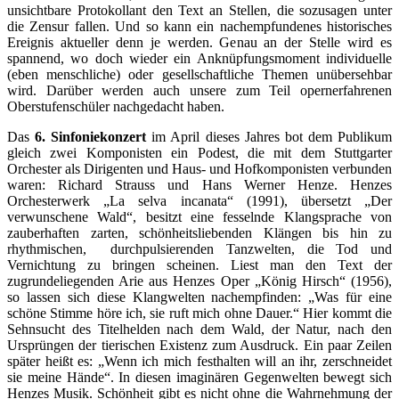
unsichtbare Protokollant den Text an Stellen, die sozusagen unter
die Zensur fallen. Und so kann ein nachempfundenes historisches
Ereignis aktueller denn je werden. Genau an der Stelle wird es
spannend, wo doch wieder ein Anknüpfungsmoment individuelle
(eben menschliche) oder gesellschaftliche Themen unübersehbar
wird. Darüber werden auch unsere zum Teil opernerfahrenen
Oberstufenschüler nachgedacht haben.
Das
6. Sinfoniekonzert
im April dieses Jahres bot dem Publikum
gleich zwei Komponisten ein Podest, die mit dem Stuttgarter
Orchester als Dirigenten und Haus- und Hofkomponisten verbunden
waren: Richard Strauss und Hans Werner Henze. Henzes
Orchesterwerk „La selva incanata“ (1991), übersetzt „Der
verwunschene Wald“, besitzt eine fesselnde Klangsprache von
zauberhaften zarten, schönheitsliebenden Klängen bis hin zu
rhythmischen, durchpulsierenden Tanzwelten, die Tod und
Vernichtung zu bringen scheinen. Liest man den Text der
zugrundeliegenden Arie aus Henzes Oper „König Hirsch“ (1956),
so lassen sich diese Klangwelten nachempfinden: „Was für eine
schöne Stimme höre ich, sie ruft mich ohne Dauer.“ Hier kommt die
Sehnsucht des Titelhelden nach dem Wald, der Natur, nach den
Ursprüngen der tierischen Existenz zum Ausdruck. Ein paar Zeilen
später heißt es: „Wenn ich mich festhalten will an ihr, zerschneidet
sie meine Hände“. In diesen imaginären Gegenwelten bewegt sich
Henzes Musik. Schönheit gibt es nicht ohne die Wahrnehmung der