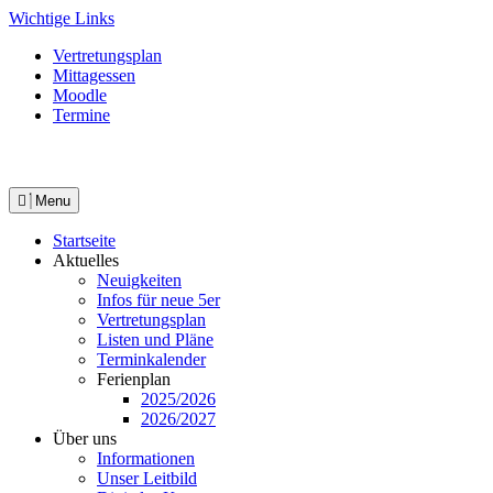
Skip
Wichtige Links
to
Vertretungsplan
content
Mittagessen
Moodle
Termine
Menu
Startseite
Aktuelles
Neuigkeiten
Infos für neue 5er
Vertretungsplan
Listen und Pläne
Terminkalender
Ferienplan
2025/2026
2026/2027
Über uns
Informationen
Unser Leitbild