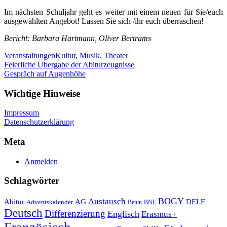
Im nächsten Schuljahr geht es weiter mit einem neuen für Sie/euch
ausgewählten Angebot! Lassen Sie sich /ihr euch überraschen!
Bericht: Barbara Hartmann,
Oliver Bertrams
Veranstaltungen
Kultur
,
Musik
,
Theater
Beitragsnavigation
Feierliche Übergabe der Abiturzeugnisse
Gespräch auf Augenhöhe
Wichtige Hinweise
Impressum
Datenschutzerklärung
Meta
Anmelden
Schlagwörter
Austausch
BOGY
Abitur
AG
DELF
Adventskalender
Benin
BNE
Deutsch
Differenzierung
Englisch
Erasmus+