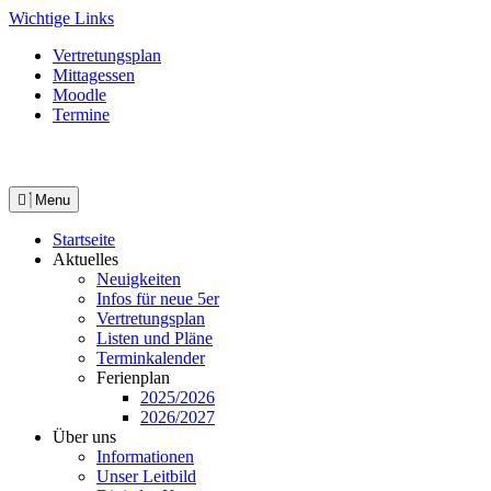
Skip
Wichtige Links
to
Vertretungsplan
content
Mittagessen
Moodle
Termine
Menu
Startseite
Aktuelles
Neuigkeiten
Infos für neue 5er
Vertretungsplan
Listen und Pläne
Terminkalender
Ferienplan
2025/2026
2026/2027
Über uns
Informationen
Unser Leitbild