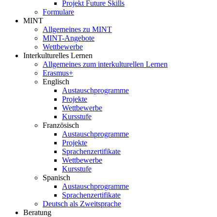
Projekt Future Skills
Formulare
MINT
Allgemeines zu MINT
MINT-Angebote
Wettbewerbe
Interkulturelles Lernen
Allgemeines zum interkulturellen Lernen
Erasmus+
Englisch
Austauschprogramme
Projekte
Wettbewerbe
Kursstufe
Französisch
Austauschprogramme
Projekte
Sprachenzertifikate
Wettbewerbe
Kursstufe
Spanisch
Austauschprogramme
Sprachenzertifikate
Deutsch als Zweitsprache
Beratung