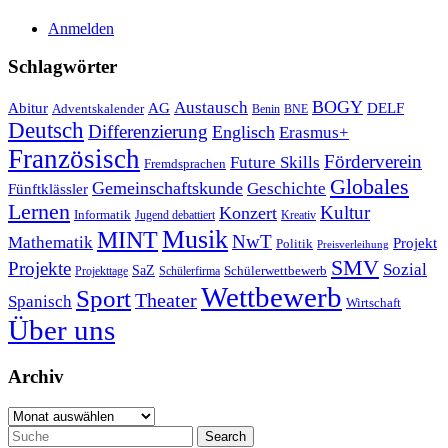
Anmelden
Schlagwörter
Austausch
BOGY
Abitur
AG
DELF
Adventskalender
Benin
BNE
Deutsch
Differenzierung
Englisch
Erasmus+
Französisch
Förderverein
Future Skills
Fremdsprachen
Globales
Gemeinschaftskunde
Geschichte
Fünftklässler
Lernen
Kultur
Konzert
Informatik
Jugend debattiert
Kreativ
Musik
MINT
NwT
Mathematik
Projekt
Politik
Preisverleihung
SMV
Projekte
Sozial
SaZ
Schülerwettbewerb
Projekttage
Schülerfirma
Wettbewerb
Sport
Theater
Spanisch
Wirtschaft
Über uns
Archiv
Archiv
Search