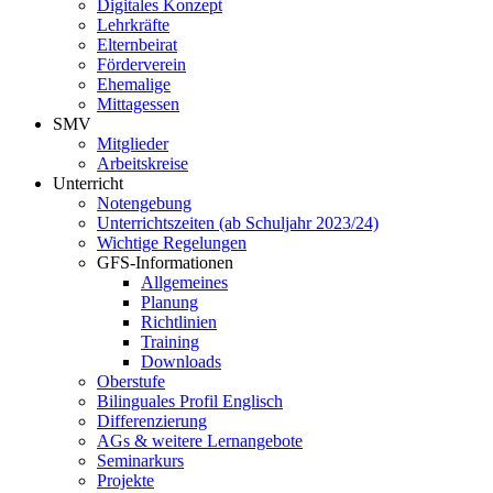
Digitales Konzept
Lehrkräfte
Elternbeirat
Förderverein
Ehemalige
Mittagessen
SMV
Mitglieder
Arbeitskreise
Unterricht
Notengebung
Unterrichtszeiten (ab Schuljahr 2023/24)
Wichtige Regelungen
GFS-Informationen
Allgemeines
Planung
Richtlinien
Training
Downloads
Oberstufe
Bilinguales Profil Englisch
Differenzierung
AGs & weitere Lernangebote
Seminarkurs
Projekte