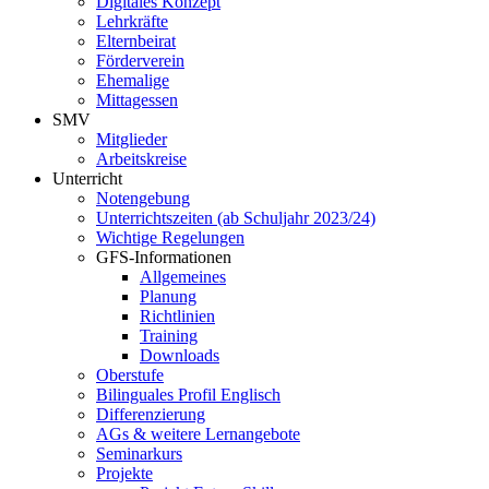
Digitales Konzept
Lehrkräfte
Elternbeirat
Förderverein
Ehemalige
Mittagessen
SMV
Mitglieder
Arbeitskreise
Unterricht
Notengebung
Unterrichtszeiten (ab Schuljahr 2023/24)
Wichtige Regelungen
GFS-Informationen
Allgemeines
Planung
Richtlinien
Training
Downloads
Oberstufe
Bilinguales Profil Englisch
Differenzierung
AGs & weitere Lernangebote
Seminarkurs
Projekte