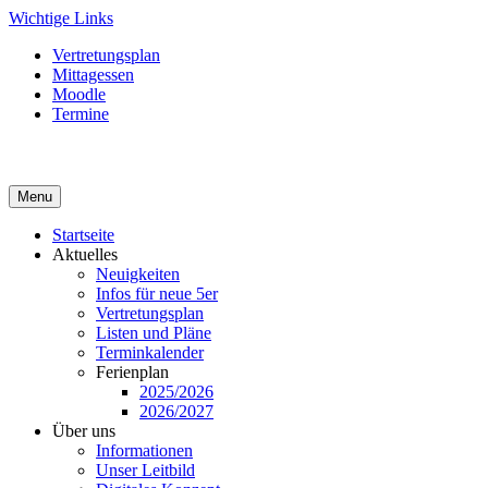
Skip
Wichtige Links
to
Vertretungsplan
content
Mittagessen
Moodle
Termine
Menu
Startseite
Aktuelles
Neuigkeiten
Infos für neue 5er
Vertretungsplan
Listen und Pläne
Terminkalender
Ferienplan
2025/2026
2026/2027
Über uns
Informationen
Unser Leitbild