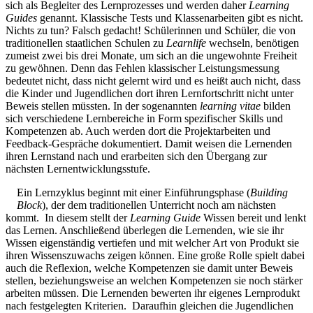
sich als Begleiter des Lernprozesses und werden daher
Learning
Guides
genannt. Klassische Tests und Klassenarbeiten gibt es nicht.
Nichts zu tun? Falsch gedacht! Schülerinnen und Schüler, die von
traditionellen staatlichen Schulen zu
Learnlife
wechseln, benötigen
zumeist zwei bis drei Monate, um sich an die ungewohnte Freiheit
zu gewöhnen. Denn das Fehlen klassischer Leistungsmessung
bedeutet nicht, dass nicht gelernt wird und es heißt auch nicht, dass
die Kinder und Jugendlichen dort ihren Lernfortschritt nicht unter
Beweis stellen müssten. In der sogenannten
learning vitae
bilden
sich verschiedene Lernbereiche in Form spezifischer Skills und
Kompetenzen ab. Auch werden dort die Projektarbeiten und
Feedback-Gespräche dokumentiert. Damit weisen die Lernenden
ihren Lernstand nach und erarbeiten sich den Übergang zur
nächsten Lernentwicklungsstufe.
Ein Lernzyklus beginnt mit einer Einführungsphase (
Building
Block
), der dem traditionellen Unterricht noch am nächsten
kommt. In diesem stellt der
Learning Guide
Wissen bereit und lenkt
das Lernen. Anschließend überlegen die Lernenden, wie sie ihr
Wissen eigenständig vertiefen und mit welcher Art von Produkt sie
ihren Wissenszuwachs zeigen können. Eine große Rolle spielt dabei
auch die Reflexion, welche Kompetenzen sie damit unter Beweis
stellen, beziehungsweise an welchen Kompetenzen sie noch stärker
arbeiten müssen. Die Lernenden bewerten ihr eigenes Lernprodukt
nach festgelegten Kriterien. Daraufhin gleichen die Jugendlichen