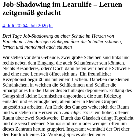
Job-Shadowing im Learnlife – Lernen
zeitgemäß gedacht
4. Juli 2026
4. Juli 2026
hr
Drei Tage Job-Shadowing an einer Schule im Herzen von
Barcelona: Den dortigen Kollegen über die Schulter schauen,
lernen und manchmal auch staunen
Wir stehen vor dem Gebäude, zwei große Scheiben sind links und
rechts neben dem Eingang, die auch Schaufenster sein könnten.
Nichts Besonderes, oder? Doch dann treten wir über die Schwelle
und eine neue Lernwelt öffnet sich uns. Ein freundlicher
Rezeptionist begrüßt uns mit einem Lächeln. Daneben die kleinen
Schränkchen, in welchen die Schülerinnen und Schüler die
Smartphones für die Dauer des Schultages deponieren. Entlang des
Gangs sind kleine Lernnischen angeordnet, die zum Rückzug
einladen und es ermöglichen, allein oder in kleinen Gruppen
ungestört zu arbeiten. Am Ende des Ganges weitet sich der Raum
und wir stehen im Herzen von
Learnlife
: Es ist ein hoher, offener
Raum über zwei Stockwerke. Durch das Glasdach dringt Tageslicht
und die verschiedenen Studios sind mehr oder weniger offen um
dieses Zentrum herum gruppiert. Insgesamt vermittelt der Ort eher
den Eindruck eines Co-Working-Spaces als den einer