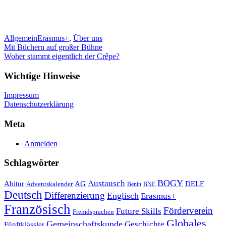
Allgemein
Erasmus+
,
Über uns
Beitragsnavigation
Mit Büchern auf großer Bühne
Woher stammt eigentlich der Crêpe?
Wichtige Hinweise
Impressum
Datenschutzerklärung
Meta
Anmelden
Schlagwörter
Austausch
BOGY
Abitur
AG
DELF
Adventskalender
Benin
BNE
Deutsch
Differenzierung
Englisch
Erasmus+
Französisch
Förderverein
Future Skills
Fremdsprachen
Globales
Gemeinschaftskunde
Geschichte
Fünftklässler