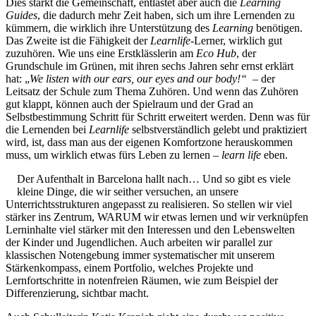
Dies stärkt die Gemeinschaft, entlastet aber auch die
Learning
Guides
, die dadurch mehr Zeit haben, sich um ihre Lernenden zu
kümmern, die wirklich ihre Unterstützung des
Learning
benötigen.
Das Zweite ist die Fähigkeit der
Learnlife
-Lerner, wirklich gut
zuzuhören. Wie uns eine Erstklässlerin am
Eco Hub
, der
Grundschule im Grünen, mit ihren sechs Jahren sehr ernst erklärt
hat: „
We listen with our ears, our eyes and our body!“
– der
Leitsatz der Schule zum Thema Zuhören. Und wenn das Zuhören
gut klappt, können auch der Spielraum und der Grad an
Selbstbestimmung Schritt für Schritt erweitert werden. Denn was für
die Lernenden bei
Learnlife
selbstverständlich gelebt und praktiziert
wird, ist, dass man aus der eigenen Komfortzone herauskommen
muss, um wirklich etwas fürs Leben zu lernen –
learn life
eben.
Der Aufenthalt in Barcelona hallt nach… Und so gibt es viele
kleine Dinge, die wir seither versuchen, an unsere
Unterrichtsstrukturen angepasst zu realisieren. So stellen wir viel
stärker ins Zentrum, WARUM wir etwas lernen und wir verknüpfen
Lerninhalte viel stärker mit den Interessen und den Lebenswelten
der Kinder und Jugendlichen. Auch arbeiten wir parallel zur
klassischen Notengebung immer systematischer mit unserem
Stärkenkompass, einem Portfolio, welches Projekte und
Lernfortschritte in notenfreien Räumen, wie zum Beispiel der
Differenzierung, sichtbar macht.