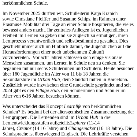
herkömmlichen Schule.
Im November 2025 durften wir, Schulleiterin Katja Kranich
sowie Christiane Pfeiffer und Susanne Schips, im Rahmen einer
Erasmus+-Mobilität drei Tage an einer Schule hospitieren, die vieles
bewusst anders macht. Ihr zentrales Anliegen ist es, Jugendlichen
Freiheit im Lernen zu geben und sie zugleich zu ermutigen, ihren
Lernprozess verantwortlich und selbstbestimmt zu gestalten. Dies
geschieht immer auch im Hinblick darauf, die Jugendlichen auf die
Herausforderungen einer noch unbekannten Zukunft
vorzubereiten. Vor acht Jahren schlossen sich einige visionäre
Menschen zusammen, um Lernen in Schule neu zu denken. Sie
begannen mit nur sechs Schülerinnen und Schülern. Heute besuchen
über 160 Jugendliche im Alter von 11 bis 18 Jahren die
Sekundarstufe im
Urban Hub,
dem Standort mitten in Barcelona.
Zusätzlich wurde inzwischen eine Grundschule gegründet und seit
2024 gibt es den
Village Hub
, den Schülerinnen und Schüler im
Alter von 6-16 Jahren besuchen können.
Was unterscheidet das Konzept
Learnlife
von herkömmlichen
Schulen? Es beginnt bei der altersgemischten Zusammensetzung der
Lerngruppen. Die Lernenden sind im
Urban Hub
in drei
Lernentwicklungsstufen aufgeteilt:
Explorer
(11-14
Jahre),
Creator
(14-16 Jahre) und
Changemaker
(16-18 Jahre). Die
Schulsprache ist überwiegend Englisch. Die Lehrkräfte verstehen