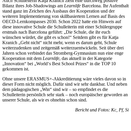
Auch Schulleiterin Katja Kranich zieht eine durchweg positive
Bilanz ihres Job-Shadowings am
Learnlife
Barcelona. Ihr Aufenthalt
stand ganz im Zeichen des Ausbaus der Kooperation und der
weiteren Implementierung von skillbasiertem Lernen auf Basis des
OECD-Lernkompasses 2030. Schon 2022 hatte ein Hinweis auf
diese innovative Schule die Schulleiterin mit einer Schülergruppe
erstmals nach Barcelona geführt: „Die Schule, die ihr euch
wünschen würdet, die gibt es schon!“ Seitdem gibt es für Katja
Kranich „Geht nicht“ nicht mehr, wenn es darum geht, Schule
weiterzudenken und zeitgemäß weiterzuentwickeln. Seit über drei
Jahren schon verbindet das Stromberg-Gymnasium nun eine enge
Kooperation mit dem
Learnlife
, das aktuell in der Kategorie
„Innovation“ bei „World‘s Best School Prizes“ in die TOP 10
gekommen ist.
Ohne unsere ERASMUS+-Akkreditierung wäre vieles davon so in
dieser Form nicht möglich. Dafür sind wir sehr dankbar. Und neben
dem pädagogischen „Win“ sind wir – so empfindet es die
Schulleiterin persönlich sehr stark – noch europäischer geworden an
unserer Schule, als wir es ohnehin schon sind.
Bericht und Fotos: Kc, Pf, Si