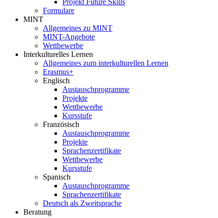
Projekt Future Skills
Formulare
MINT
Allgemeines zu MINT
MINT-Angebote
Wettbewerbe
Interkulturelles Lernen
Allgemeines zum interkulturellen Lernen
Erasmus+
Englisch
Austauschprogramme
Projekte
Wettbewerbe
Kursstufe
Französisch
Austauschprogramme
Projekte
Sprachenzertifikate
Wettbewerbe
Kursstufe
Spanisch
Austauschprogramme
Sprachenzertifikate
Deutsch als Zweitsprache
Beratung