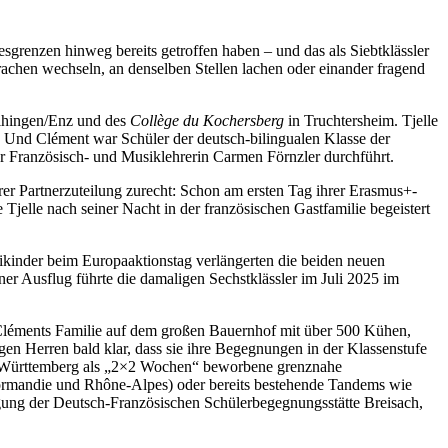
sgrenzen hinweg bereits getroffen haben – und das als Siebtklässler
achen wechseln, an denselben Stellen lachen oder einander fragend
aihingen/Enz und des
Collège du Kochersberg
in Truchtersheim. Tjelle
. Und Clément war Schüler der deutsch-bilingualen Klasse der
er Französisch- und Musiklehrerin Carmen Förnzler durchführt.
er Partnerzuteilung zurecht: Schon am ersten Tag ihrer Erasmus+-
jelle nach seiner Nacht in der französischen Gastfamilie begeistert
stikinder beim Europaaktionstag verlängerten die beiden neuen
r Ausflug führte die damaligen Sechstklässler im Juli 2025 im
 Cléments Familie auf dem großen Bauernhof mit über 500 Kühen,
gen Herren bald klar, dass sie ihre Begegnungen in der Klassenstufe
den-Württemberg als „2×2 Wochen“ beworbene grenznahe
mandie und Rhône-Alpes) oder bereits bestehende Tandems wie
nigung der Deutsch-Französischen Schülerbegegnungsstätte Breisach,