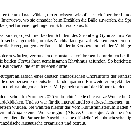
rst einmal nachzählen, um zu wissen, wie oft sie sich über ihre Lande
terviews, wo sie einander beim Erzählen die Bälle zuwerfen, die Spr
ebeispiel für einen gelungenen Schüleraustausch!
tastikinderprojekt ihrer beiden Schulen, des Stromberg-Gymnasiums V
stufe sechs angemeldet, um das Nachbarland ganz direkt kennenzulernen
hr die Begegnungen der Fantastikinder in Kooperation mit der Vaihing
ieren würden, vermuteten die austauscherfahrenen Lehrerinnen bei ihr
ie beiden
Corres
ihren gemeinsamen Rhythmus gefunden. So berichtete T
Kälbchens, die er miterleben durfte.
ttgart anlässlich eines deutsch-französischen Chorauftritts der Fanta
 über bei seinem deutschen Tandempartner. Ein weiterer projektinterne
im und Vaihingen ein letztes Mal gemeinsam auf der Bühne standen.
, denn schon im Sommer 2025 verbrachte Tjelle eine ganze Woche bei
urückblicken. Und so war für die interkulturell so aufgeschlossenen jun
fortsetzen würden. Sie wählten hierfür das vom Kultusministerium Ba
en mit Angabe einer Wunschregion (Alsace, Champagne-Ardenne / Nor
nt erhalten die Partner im Anschluss eine offizielle Teilnahmebeschei
ranzösische Austausche organisiert und betreut.