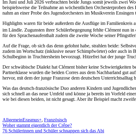
Im Juni und Juli 2026 verbrachten beide Jungs somit jeweils zwei W
beispielsweise die Teilnahme an wöchentlichen Orchesterproben des P
nahm an einer Probe des Jugendorchesters im Musikverein Ensingen tei
Highlights waren für beide außerdem die Ausflüge im Familienkrei
im Ländle. Zugunsten ihrer Schülerbegegnung fehlte Clément nun in 
für den Sprachenaufenthalt zudem die zweite Woche seiner Pfingstfer
Auf die Frage, ob sich das denn gelohnt habe, strahlen beide: Selbst
zudem im Wortschatz (inklusive neuer Schimpfwörter) oder auch in B
Schulbeginn in Truchtersheim bevorzugt. Hitzefrei hat der junge Truc
Der schwäbische Dialekt hat Clément bisher keine Schwierigkeiten bei
Partnerklasse wurden die beiden Corres aus dem Nachbarland gut auf
hervor, mit dem der junge Franzose dem deutschen Unterrichtsalltag 
Was das deutsch-französische Duo anderen Kindern und Jugendlichen
sich schnell an das neue Umfeld und könne ja bereits im Vorfeld ei
wie bei diesen beiden, ist nicht gesagt. Aber ihr Beispiel macht zwei
Allgemein
Erasmus+
,
Französisch
Beitragsnavigation
Woher stammt eigentlich der Crêpe?
76 Schülerinnen und Schüler schnappen sich das Abi