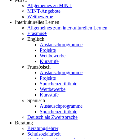
Allgemeines zu MINT
MINT-Angebote
Wettbewerbe
Interkulturelles Lernen
Allgemeines zum interkulturellen Lernen
Erasmus+
Englisch
Austauschprogramme
Projekte
Wettbewerbe
Kursstufe
Französisch
Austauschprogramme
Projekte
Sprachenzertifikate
Wettbewerbe
Kursstufe
Spanisch
Austauschprogramme
Sprachenzertifikate
Deutsch als Zweitsprache
Beratung
Beratungslehrer
Schulsozialarbeit