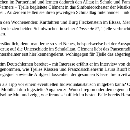
ochen im Partnerland und lernten dadurch den Alltag in Schule und Fa
artners – Tjelle begleitete Clément in das Sinfonieorchester der Musi
l. Außerdem teilten sie ihren jeweiligen Schulalltag miteinander – in
s an den Wochenenden: Kartfahren und Burg Fleckenstein im Elsass,
e
den letzten beiden Schulwochen in seiner
Classe
de 5
, Tjelle verbrac
ien.
verständlich, denn man lerne so viel Neues, beispielsweise bei der Aus
ezug auf die Unterschiede im Schulalltag. Clément liebt das Pausenr
htersheimer erst hier kennengelernt, wohingegen für Tjelle das abgerie
m Deutschlernen bereitet – mit Interesse erfährt er im Interview von 
genommen, wie Tjelles Klassen-und Französischlehrerin Laura Ruoff be
begegnet sowie die Aufgeschlossenheit der gesamten Klasse ihrem zeit
 als Tipp vor einem eventuellen Individualaustausch mitgeben kann?
ner Mobilität durch gezielte Angaben zu Wunschregion oder den eigenen
felsohne Mut und zeigt, wie freundschaftlich im besten Falle bereits H