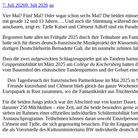
7. Juli 2026
9. Juli 2026
aa
Vier Mal? Fünf Mal? Oder sogar schon sechs Mal? Die beiden müssen e
mit gerade 12 und 13 Jahren…. Und auch die Stimmung während des In
anschauen, zeigt es: Tjelle Kaiser und Clément Adloff sind ein Parad
Begonnen hatte alles im Frühjahr 2025 durch ihre Teilnahme am Fan
hatte sich für dieses deutsch-französische Musikprojekt der Klassen
dortigen Deutschlehrerin Bernadette Gall, die im nunmehr zehnten Ja
Dass die zwei aufgeweckten Schlagzeugspieler gut als Tandem harmon
Gruppenmobilität im März 2025 am
Collège du Kochersberg
hatten d
vom Bauernhof des elsässischen Tandempartners und der Geburt eines 
Den Tagesbesuch der französischen Partnerklasse im Mai 2025 in Stu
Freunde kurzerhand und Clément blieb gleich das ganze Wochenende
Europapark in Rust zusammen, wo die Fantastikinder aus Truchtershe
Für die beiden Jungs jedoch war der Abschied nur von kurzer Dauer
darunter 250 Milchkühen – eine Zeit, auf die beide besonders gerne z
sieben im Rahmen einer offiziellen individuellen Schülermobilität 
Austauschprogramm. Teilnehmen können daran sowohl Einzelperson
Clément und Tjelle, die sich gegenseitig besuchen. Für ihr Engageme
die als Vorortstelle des Kultusministeriums BW individuelle deutsch-f