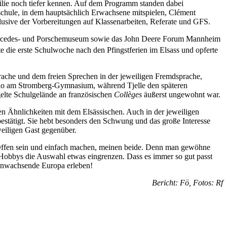
milie noch tiefer kennen. Auf dem Programm standen dabei
kschule, in dem hauptsächlich Erwachsene mitspielen, Clément
klusive der Vorbereitungen auf Klassenarbeiten, Referate und GFS.
 Mercedes- und Porschemuseum sowie das John Deere Forum Mannheim
hte die erste Schulwoche nach den Pfingstferien im Elsass und opferte
sprache und dem freien Sprechen in der jeweiligen Fremdsprache,
adio am Stromberg-Gymnasium, während Tjelle den späteren
gelte Schulgelände an französischen
Collèges
äußerst ungewohnt war.
den Ähnlichkeiten mit dem Elsässischen. Auch in der jeweiligen
stätigt. Sie hebt besonders den Schwung und das große Interesse
weiligen Gast gegenüber.
 Offen sein und einfach machen, meinen beide. Denn man gewöhne
 Hobbys die Auswahl etwas eingrenzen. Dass es immer so gut passt
eranwachsende Europa erleben!
Bericht: Fö, Fotos: Rf