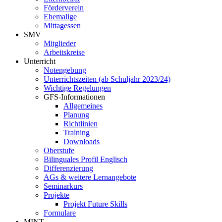
Förderverein
Ehemalige
Mittagessen
SMV
Mitglieder
Arbeitskreise
Unterricht
Notengebung
Unterrichtszeiten (ab Schuljahr 2023/24)
Wichtige Regelungen
GFS-Informationen
Allgemeines
Planung
Richtlinien
Training
Downloads
Oberstufe
Bilinguales Profil Englisch
Differenzierung
AGs & weitere Lernangebote
Seminarkurs
Projekte
Projekt Future Skills
Formulare
MINT