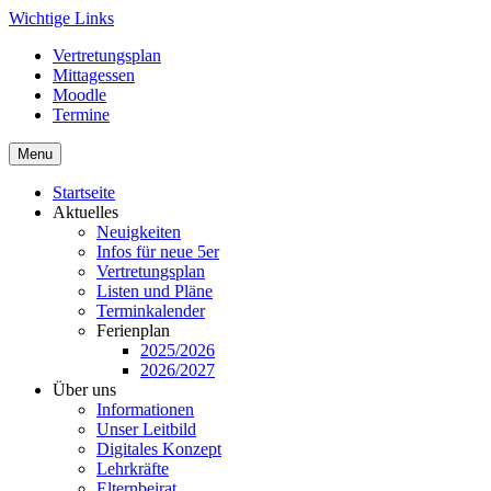
Skip
Wichtige Links
to
Vertretungsplan
content
Mittagessen
Moodle
Termine
Menu
Startseite
Aktuelles
Neuigkeiten
Infos für neue 5er
Vertretungsplan
Listen und Pläne
Terminkalender
Ferienplan
2025/2026
2026/2027
Über uns
Informationen
Unser Leitbild
Digitales Konzept
Lehrkräfte
Elternbeirat