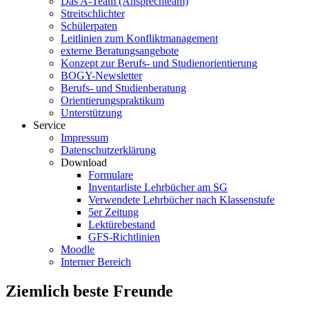
Das A-Team (Ansprechteam)
Streitschlichter
Schülerpaten
Leitlinien zum Konfliktmanagement
externe Beratungsangebote
Konzept zur Berufs- und Studienorientierung
BOGY-Newsletter
Berufs- und Studienberatung
Orientierungspraktikum
Unterstützung
Service
Impressum
Datenschutzerklärung
Download
Formulare
Inventarliste Lehrbücher am SG
Verwendete Lehrbücher nach Klassenstufe
5er Zeitung
Lektürebestand
GFS-Richtlinien
Moodle
Interner Bereich
Ziemlich beste Freunde