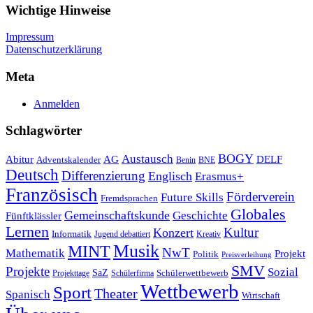
Wichtige Hinweise
Impressum
Datenschutzerklärung
Meta
Anmelden
Schlagwörter
Austausch
BOGY
Abitur
AG
DELF
Adventskalender
Benin
BNE
Deutsch
Differenzierung
Englisch
Erasmus+
Französisch
Förderverein
Future Skills
Fremdsprachen
Globales
Gemeinschaftskunde
Geschichte
Fünftklässler
Lernen
Kultur
Konzert
Informatik
Jugend debattiert
Kreativ
Musik
MINT
NwT
Mathematik
Projekt
Politik
Preisverleihung
SMV
Projekte
Sozial
SaZ
Schülerwettbewerb
Projekttage
Schülerfirma
Wettbewerb
Sport
Theater
Spanisch
Wirtschaft