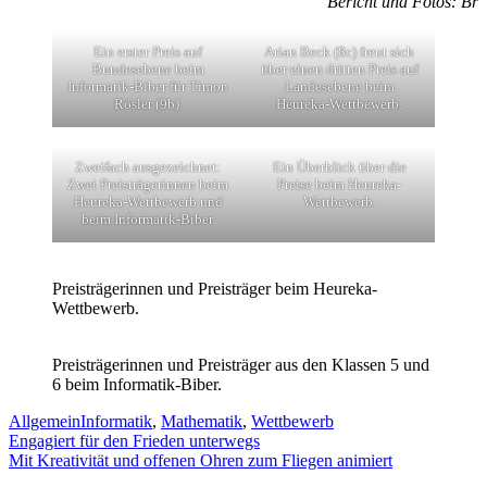
Bericht und Fotos: Br
Ein erster Preis auf
Arian Beck (8c) freut sich
Bundesebene beim
über einen dritten Preis auf
Informatik-Biber für Timon
Landesebene beim
Rösler (9b).
Heureka-Wettbewerb.
Zweifach ausgezeichnet:
Ein Überblick über die
Zwei Preisträgerinnen beim
Preise beim Heureka-
Heureka-Wettbewerb und
Wettbewerb.
beim Informatik-Biber.
Preisträgerinnen und Preisträger beim Heureka-
Wettbewerb.
Preisträgerinnen und Preisträger aus den Klassen 5 und
6 beim Informatik-Biber.
Allgemein
Informatik
,
Mathematik
,
Wettbewerb
Beitragsnavigation
Engagiert für den Frieden unterwegs
Mit Kreativität und offenen Ohren zum Fliegen animiert