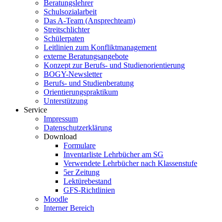
Beratungslehrer
Schulsozialarbeit
Das A-Team (Ansprechteam)
Streitschlichter
Schülerpaten
Leitlinien zum Konfliktmanagement
externe Beratungsangebote
Konzept zur Berufs- und Studienorientierung
BOGY-Newsletter
Berufs- und Studienberatung
Orientierungspraktikum
Unterstützung
Service
Impressum
Datenschutzerklärung
Download
Formulare
Inventarliste Lehrbücher am SG
Verwendete Lehrbücher nach Klassenstufe
5er Zeitung
Lektürebestand
GFS-Richtlinien
Moodle
Interner Bereich