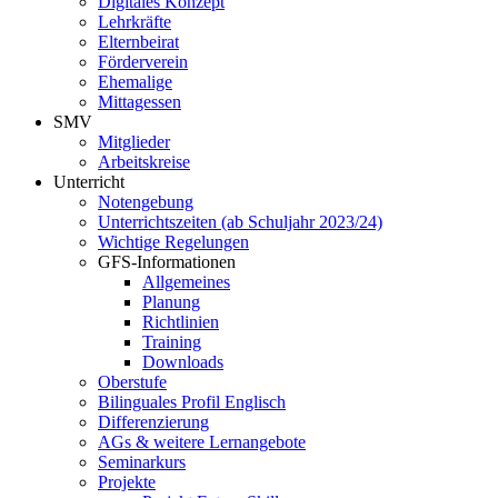
Digitales Konzept
Lehrkräfte
Elternbeirat
Förderverein
Ehemalige
Mittagessen
SMV
Mitglieder
Arbeitskreise
Unterricht
Notengebung
Unterrichtszeiten (ab Schuljahr 2023/24)
Wichtige Regelungen
GFS-Informationen
Allgemeines
Planung
Richtlinien
Training
Downloads
Oberstufe
Bilinguales Profil Englisch
Differenzierung
AGs & weitere Lernangebote
Seminarkurs
Projekte