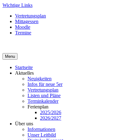
Skip
Wichtige Links
to
Vertretungsplan
content
Mittagessen
Moodle
Termine
Menu
Startseite
Aktuelles
Neuigkeiten
Infos für neue 5er
Vertretungsplan
Listen und Pläne
Terminkalender
Ferienplan
2025/2026
2026/2027
Über uns
Informationen
Unser Leitbild