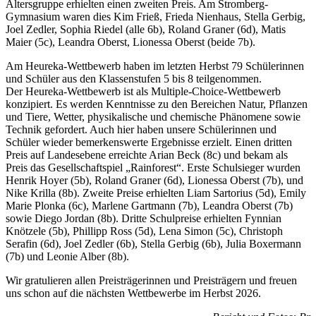
Altersgruppe erhielten einen zweiten Preis. Am Stromberg-
Gymnasium waren dies Kim Frieß, Frieda Nienhaus, Stella Gerbig,
Joel Zedler, Sophia Riedel (alle 6b), Roland Graner (6d), Matis
Maier (5c), Leandra Oberst, Lionessa Oberst (beide 7b).
Am Heureka-Wettbewerb haben im letzten Herbst 79 Schülerinnen
und Schüler aus den Klassenstufen 5 bis 8 teilgenommen.
Der Heureka-Wettbewerb ist als Multiple-Choice-Wettbewerb
konzipiert. Es werden Kenntnisse zu den Bereichen Natur, Pflanzen
und Tiere, Wetter, physikalische und chemische Phänomene sowie
Technik gefordert. Auch hier haben unsere Schülerinnen und
Schüler wieder bemerkenswerte Ergebnisse erzielt. Einen dritten
Preis auf Landesebene erreichte Arian Beck (8c) und bekam als
Preis das Gesellschaftspiel „Rainforest“. Erste Schulsieger wurden
Henrik Hoyer (5b), Roland Graner (6d), Lionessa Oberst (7b), und
Nike Krilla (8b). Zweite Preise erhielten Liam Sartorius (5d), Emily
Marie Plonka (6c), Marlene Gartmann (7b), Leandra Oberst (7b)
sowie Diego Jordan (8b). Dritte Schulpreise erhielten Fynnian
Knötzele (5b), Phillipp Ross (5d), Lena Simon (5c), Christoph
Serafin (6d), Joel Zedler (6b), Stella Gerbig (6b), Julia Boxermann
(7b) und Leonie Alber (8b).
Wir gratulieren allen Preisträgerinnen und Preisträgern und freuen
uns schon auf die nächsten Wettbewerbe im Herbst 2026.