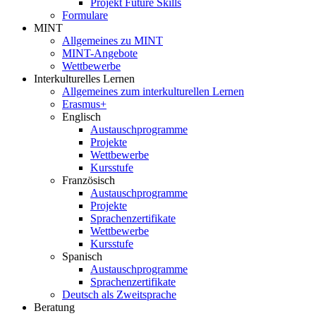
Projekt Future Skills
Formulare
MINT
Allgemeines zu MINT
MINT-Angebote
Wettbewerbe
Interkulturelles Lernen
Allgemeines zum interkulturellen Lernen
Erasmus+
Englisch
Austauschprogramme
Projekte
Wettbewerbe
Kursstufe
Französisch
Austauschprogramme
Projekte
Sprachenzertifikate
Wettbewerbe
Kursstufe
Spanisch
Austauschprogramme
Sprachenzertifikate
Deutsch als Zweitsprache
Beratung