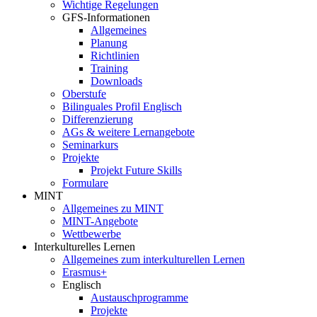
Wichtige Regelungen
GFS-Informationen
Allgemeines
Planung
Richtlinien
Training
Downloads
Oberstufe
Bilinguales Profil Englisch
Differenzierung
AGs & weitere Lernangebote
Seminarkurs
Projekte
Projekt Future Skills
Formulare
MINT
Allgemeines zu MINT
MINT-Angebote
Wettbewerbe
Interkulturelles Lernen
Allgemeines zum interkulturellen Lernen
Erasmus+
Englisch
Austauschprogramme
Projekte