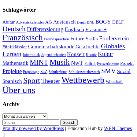
Schlagwörter
Austausch
BOGY
Abitur
AG
DELF
Adventskalender
Benin
BNE
Deutsch
Differenzierung
Englisch
Erasmus+
Französisch
Förderverein
Future Skills
Fremdsprachen
Globales
Gemeinschaftskunde
Geschichte
Fünftklässler
Lernen
Kultur
Konzert
Informatik
Jugend debattiert
Kreativ
Musik
MINT
NwT
Mathematik
Projekt
Politik
Preisverleihung
SMV
Projekte
Sozial
SaZ
Schülerwettbewerb
Projekttage
Schülerfirma
Wettbewerb
Sport
Theater
Spanisch
Wirtschaft
Über uns
Archiv
Archiv
Search
for:
Proudly powered by WordPress
|
Education Hub by
WEN Themes