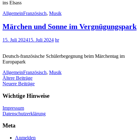
ins Elsass
Allgemein
Französisch
,
Musik
Märchen und Sonne im Vergnügungspark
15. Juli 2024
15. Juli 2024
hr
Deutsch-französische Schülerbegegnung beim Märchentag im
Europapark
Allgemein
Französisch
,
Musik
Beitragsnavigation
Ältere Beiträge
Neuere Beiträge
Wichtige Hinweise
Impressum
Datenschutzerklärung
Meta
Anmelden