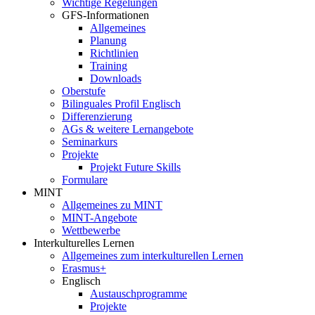
Wichtige Regelungen
GFS-Informationen
Allgemeines
Planung
Richtlinien
Training
Downloads
Oberstufe
Bilinguales Profil Englisch
Differenzierung
AGs & weitere Lernangebote
Seminarkurs
Projekte
Projekt Future Skills
Formulare
MINT
Allgemeines zu MINT
MINT-Angebote
Wettbewerbe
Interkulturelles Lernen
Allgemeines zum interkulturellen Lernen
Erasmus+
Englisch
Austauschprogramme
Projekte