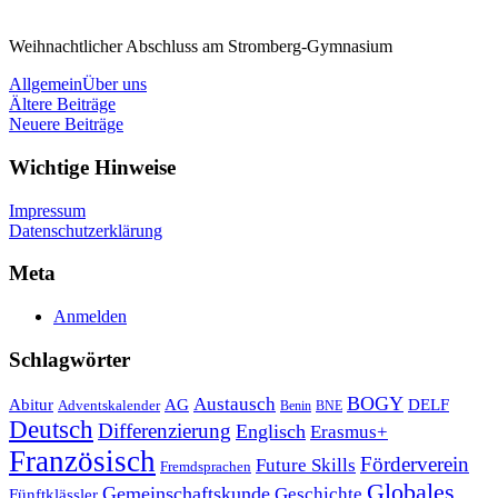
Weihnachtlicher Abschluss am Stromberg-Gymnasium
Allgemein
Über uns
Beitragsnavigation
Ältere Beiträge
Neuere Beiträge
Wichtige Hinweise
Impressum
Datenschutzerklärung
Meta
Anmelden
Schlagwörter
Austausch
BOGY
Abitur
AG
DELF
Adventskalender
Benin
BNE
Deutsch
Differenzierung
Englisch
Erasmus+
Französisch
Förderverein
Future Skills
Fremdsprachen
Globales
Gemeinschaftskunde
Geschichte
Fünftklässler